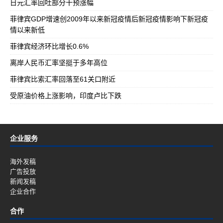
日元汇率回吐部分干预涨幅
菲律宾GDP增速创2009年以来新冠疫情后新冠疫情影响下新冠疫
情以来新低
菲律宾经济环比增长0.6%
离岸人民币汇率坚挺于多年高位
菲律宾比索汇率回落至61关口附近
受原油价格上涨影响，印度卢比下跌
企业服务
海外发稿
广告投放
新闻发稿
企业合作
合作