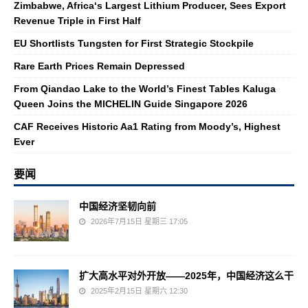
Zimbabwe, Africa‘s Largest Lithium Producer, Sees Export
Revenue Triple in First Half
EU Shortlists Tungsten for First Strategic Stockpile
Rare Earth Prices Remain Depressed
From Qiandao Lake to the World’s Finest Tables Kaluga
Queen Joins the MICHELIN Guide Singapore 2026
CAF Receives Historic Aa1 Rating from Moody’s, Highest
Ever
要闻
中国经济坚韧向前
2026年7月15日 星期三 17:05
扩大高水平对外开放——2025年，中国经济这么干
2025年2月15日 星期六 12:30