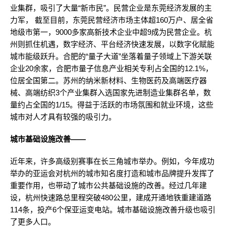
业集群，吸引了大量“新市民”。民营企业是东莞经济发展的主
力军， 截至目前，东莞民营经济市场主体超160万户、居全省
地级市第一，9000多家高新技术企业中超9成为民营企业。杭
州则抓住机遇，数字经济、平台经济快速发展，以数字化赋能
城市能级跃升。合肥的“量子大道”坐落着量子领域上下游关联
企业20余家，合肥市量子信息产业相关专利占全国的12.1%，
位居全国第二。苏州的纳米新材料、生物医药及高端医疗器
械、高端纺织3个产业集群入选国家先进制造业集群名单，数
量约占全国的1/15。得益于活跃的市场氛围和就业环境，这些
城市对人才具有较强的吸引力。
城市基础设施改善——
近年来，许多高级别赛事在长三角城市举办。例如，今年成功
举办的亚运会对杭州的城市知名度打造和城市品牌提升发挥了
重要作用，也带动了城市公共基础设施的改善。经过几年建
设，杭州快速路总里程突破480公里，建成开通地铁重建道路
114条，投产6个保亚运变电站。城市基础设施改善升级也吸引
了更多人口。