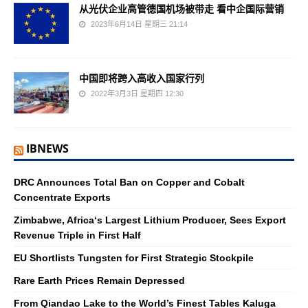
从光伏企业高管德国机场被带走 看中企国际营销
2023年6月14日 星期三 21:14
中国即将跨入高收入国家行列
2022年3月3日 星期四 12:30
IBNEWS
DRC Announces Total Ban on Copper and Cobalt
Concentrate Exports
Zimbabwe, Africa‘s Largest Lithium Producer, Sees Export
Revenue Triple in First Half
EU Shortlists Tungsten for First Strategic Stockpile
Rare Earth Prices Remain Depressed
From Qiandao Lake to the World’s Finest Tables Kaluga