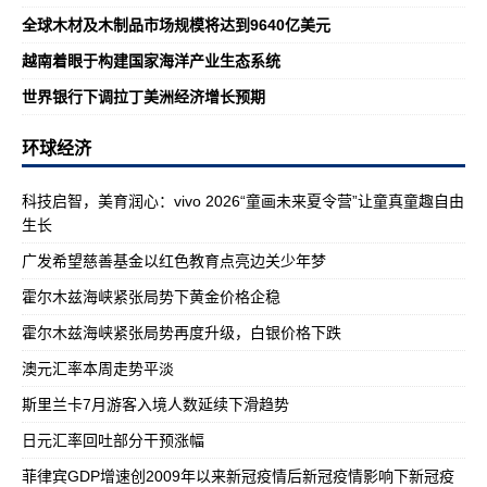
全球木材及木制品市场规模将达到9640亿美元
越南着眼于构建国家海洋产业生态系统
世界银行下调拉丁美洲经济增长预期
环球经济
科技启智，美育润心：vivo 2026“童画未来夏令营”让童真童趣自由
生长
广发希望慈善基金以红色教育点亮边关少年梦
霍尔木兹海峡紧张局势下黄金价格企稳
霍尔木兹海峡紧张局势再度升级，白银价格下跌
澳元汇率本周走势平淡
斯里兰卡7月游客入境人数延续下滑趋势
日元汇率回吐部分干预涨幅
菲律宾GDP增速创2009年以来新冠疫情后新冠疫情影响下新冠疫