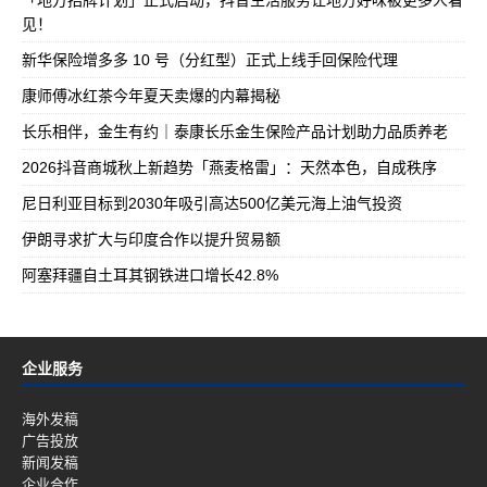
「地方招牌计划」正式启动，抖音生活服务让地方好味被更多人看
见！
新华保险增多多 10 号（分红型）正式上线手回保险代理
康师傅冰红茶今年夏天卖爆的内幕揭秘
长乐相伴，金生有约｜泰康长乐金生保险产品计划助力品质养老
2026抖音商城秋上新趋势「燕麦格雷」：天然本色，自成秩序
尼日利亚目标到2030年吸引高达500亿美元海上油气投资
伊朗寻求扩大与印度合作以提升贸易额
阿塞拜疆自土耳其钢铁进口增长42.8%
企业服务
海外发稿
广告投放
新闻发稿
企业合作