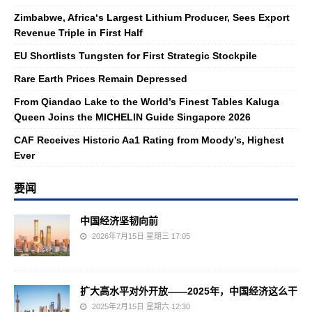
Zimbabwe, Africa‘s Largest Lithium Producer, Sees Export
Revenue Triple in First Half
EU Shortlists Tungsten for First Strategic Stockpile
Rare Earth Prices Remain Depressed
From Qiandao Lake to the World’s Finest Tables Kaluga
Queen Joins the MICHELIN Guide Singapore 2026
CAF Receives Historic Aa1 Rating from Moody’s, Highest
Ever
要闻
中国经济坚韧向前
2026年7月15日 星期三 17:05
扩大高水平对外开放——2025年，中国经济这么干
2025年2月15日 星期六 12:30