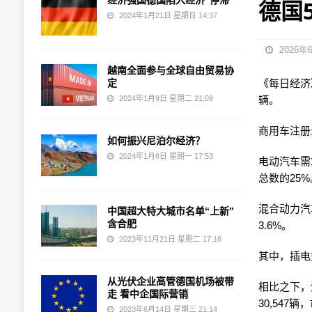
经济强国德国陷入经济“停滞”
德国
2024年1月21日 星期日 14:37
2026年
越南全面参与全球自由贸易协
定
《每日经济》 
2024年1月9日 星期二 21:09
辆。
商用车注册
如何振兴尼泊尔经济？
2024年1月8日 星期一 17:53
电动汽车需
总数的25%
混合动力汽
中国超大特大城市名单“上新”
含合肥
3.6%。
2023年11月21日 星期二 17:16
其中，插电式
从光伏企业高管德国机场被带
相比之下，
走 看中企国际营销
30,547辆
2023年6月14日 星期三 21:14