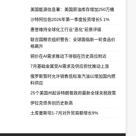
美国能源信息署：美国原油库存增加250万桶
沙特阿拉伯2026年第一季度投资增长5.1%
惠誉维持全球化工行业“恶化”前景评级
联合国粮农组织警告：全球面临新一轮食品价
格飙升
铜价在AI需求推动下徘徊在历史高位附近
7月基础金属受AI需求及供应担忧推动上涨
俄罗斯暂时允许销售低标准汽油以增加国内燃
料供应
25个美国州起诉特朗普政府最新全球关税政策
伊拉克债务创历史新高
土库曼斯坦1-7月对外贸易额增长9%