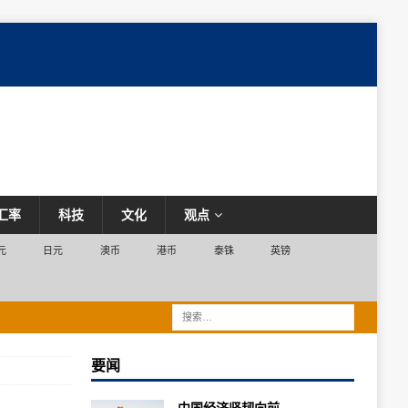
汇率
科技
文化
观点
元
日元
澳币
港币
泰铢
英镑
要闻