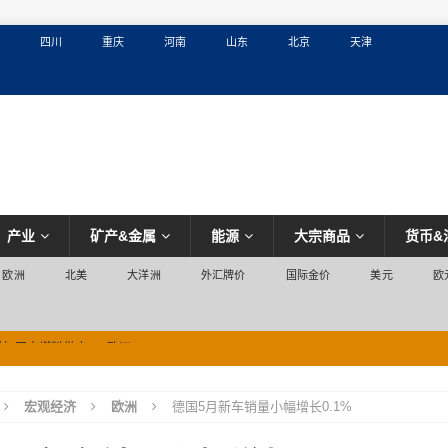
四川
重庆
河南
山东
北京
天津
产业
矿产&金属
能源
大宗商品
货币&
欧洲
北美
大洋洲
外汇牌价
国际金价
美元
欧
增加国内燃料供应
欧洲
宏观经济
欧洲
德国5月新车销量小幅增长0.1%