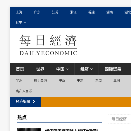
上海
广东
江苏
浙江
福建
湖南
湖北
辽宁
首页
世界
中国
经济
国际贸易
非洲
拉丁美洲
中亚
中东
东盟
亚洲
离岸人民币
经济新闻
[ 2026年8月6日 ]
俄罗斯暂时允许销售低标准汽油以
热点
每日经济