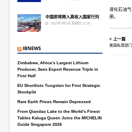
液化石油气
册。
中国即将跨入高收入国家行列
2022年3月3日 星期四 12:30
上一篇
美国私营部
IBNEWS
Zimbabwe, Africa‘s Largest Lithium
Producer, Sees Export Revenue Triple in
First Half
EU Shortlists Tungsten for First Strategic
Stockpile
Rare Earth Prices Remain Depressed
From Qiandao Lake to the World’s Finest
Tables Kaluga Queen Joins the MICHELIN
Guide Singapore 2026