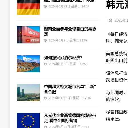
经济强国德国陷入经济“停滞”
韩元
2024年1月21日 星期日 14:37
2026年
越南全面参与全球自由贸易协
定
《每日经济》
2024年1月9日 星期二 21:09
响，
韩元
兑
美国总统特
如何振兴尼泊尔经济？
韩国出口前
2024年1月8日 星期一 17:53
该消息打击
跨境投资计
中国超大特大城市名单“上新”
含合肥
与此同时，
2023年11月21日 星期二 17:16
的疲软。
尽管韩国政
从光伏企业高管德国机场被带
续承压。
走 看中企国际营销
2023年6月14日 星期三 21:14