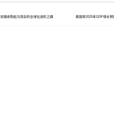
：安踏收购彪马背后的全球化进阶之路
泰国将2025年GDP增​​长