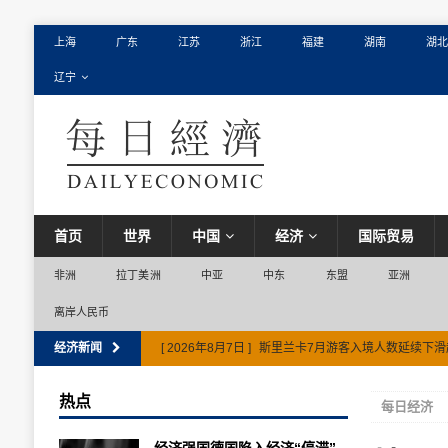
上海
广东
江苏
浙江
福建
湖南
湖北
辽宁
首页
世界
中国
经济
国际贸易
非洲
拉丁美洲
中亚
中东
东盟
亚洲
离岸人民币
经济新闻
[ 2026年8月7日 ]
斯里兰卡7月游客入境人数延续下
热点
每日经济