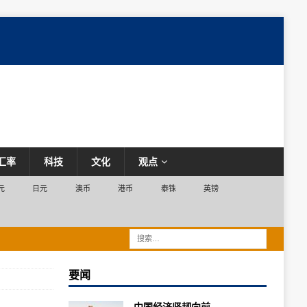
汇率
科技
文化
观点
元
日元
澳币
港币
泰铢
英镑
要闻