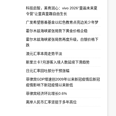
科技启智，美育润心：vivo 2026“童画未来夏
令营”让童真童趣自由生长
广发希望慈善基金以红色教育点亮边关少年梦
霍尔木兹海峡紧张局势下黄金价格企稳
霍尔木兹海峡紧张局势再度升级，白银价格下
跌
澳元汇率本周走势平淡
斯里兰卡7月游客入境人数延续下滑趋势
日元汇率回吐部分干预涨幅
菲律宾GDP增速创2009年以来新冠疫情后新冠
疫情影响下新冠疫情以来新低
菲律宾经济环比增长0.6%
离岸人民币汇率坚挺于多年高位