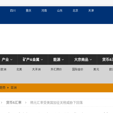
四川
重庆
河南
山东
北京
天津
产业
矿产&金属
能源
大宗商品
货币&
欧洲
北美
大洋洲
外汇牌价
国际金价
美元
欧
滑趋势
亚洲
货币&汇率
韩元汇率受美国加征关税威胁下回落