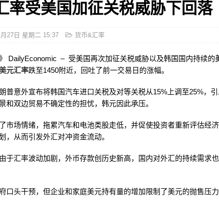
汇率受美国加征关税威胁下回落
1月27日 星期二 15:37
货币&汇率
 DailyEconomic – 受美国再次加征关税威胁以及韩国国内持续的
美元汇率
跌至1450附近，回吐了前一交易日的涨幅。
朗普意外宣布将韩国汽车进口关税及对等关税从15%上调至25%，
景和双边贸易不确定性的担忧，韩元因此承压。
了市场情绪，拖累汽车和电池类股走低，并促使投资者重新评估经
划，从而引发外汇对冲资金流动。
由于汇率波动加剧，外币存款创历史新高，国内对外汇的持续需求
府口头干预，但企业和家庭美元持有量的增加限制了美元的抛售压