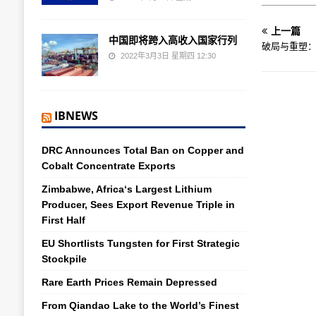
上一篇
中国即将跨入高收入国家行列
破局与重塑
2022年3月3日 星期四 12:30
IBNEWS
DRC Announces Total Ban on Copper and
Cobalt Concentrate Exports
Zimbabwe, Africa‘s Largest Lithium
Producer, Sees Export Revenue Triple in
First Half
EU Shortlists Tungsten for First Strategic
Stockpile
Rare Earth Prices Remain Depressed
From Qiandao Lake to the World’s Finest