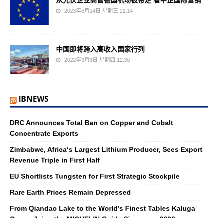
从光伏企业高管德国机场被带走 看中企国际营销
2023年6月14日 星期三 21:14
中国即将跨入高收入国家行列
2022年3月3日 星期四 12:30
IBNEWS
DRC Announces Total Ban on Copper and Cobalt
Concentrate Exports
Zimbabwe, Africa‘s Largest Lithium Producer, Sees Export
Revenue Triple in First Half
EU Shortlists Tungsten for First Strategic Stockpile
Rare Earth Prices Remain Depressed
From Qiandao Lake to the World’s Finest Tables Kaluga