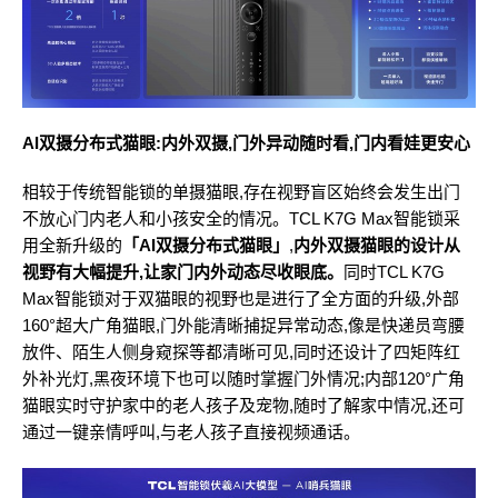
AI双摄分布式猫眼:内外双摄,门外异动随时看,门内看娃更安心
相较于传统智能锁的单摄猫眼,存在视野盲区始终会发生出门
不放心门内老人和小孩安全的情况。TCL K7G Max智能锁采
用全新升级的
「AI双摄分布式猫眼」
,
内外双摄猫眼的设计从
视野有大幅提升,让家门内外动态尽收眼底。
同时TCL K7G
Max智能锁对于双猫眼的视野也是进行了全方面的升级,外部
160°超大广角猫眼,门外能清晰捕捉异常动态,像是快递员弯腰
放件、陌生人侧身窥探等都清晰可见,同时还设计了四矩阵红
外补光灯,黑夜环境下也可以随时掌握门外情况;内部120°广角
猫眼实时守护家中的老人孩子及宠物,随时了解家中情况,还可
通过一键亲情呼叫,与老人孩子直接视频通话。