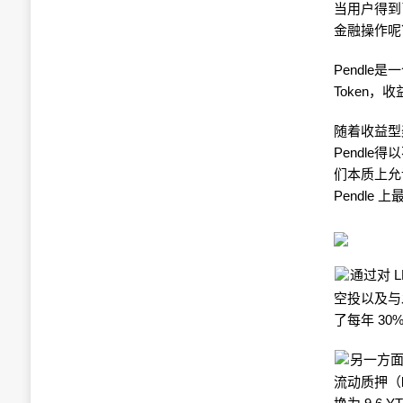
当用户得到
金融操作呢
Pendle是
Token，
随着收益型
Pendle
们本质上允
Pendle
通过对 LR
空投以及与发行
了每年 30
另一方面，
流动质押（le