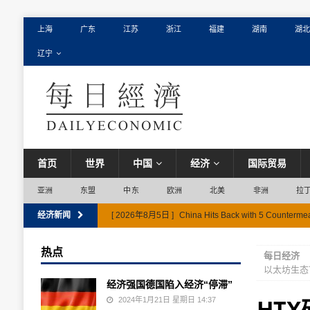
上海
广东
江苏
浙江
福建
湖南
湖北
辽宁
首页
世界
中国
经济
国际贸易
亚洲
东盟
中东
欧洲
北美
非洲
拉
经济新闻
[ 2026年8月5日 ]
China Hits Back with 5 Countermea
热点
每日经济
以太坊生态
经济强国德国陷入经济“停滞”
HT
2024年1月21日 星期日 14:37