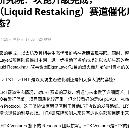
（Liquid Restaking）赛道催
态？
3月15日 星期五 17:33
财经
级的完成，以太坊及其相关生态代币价格在近期表现亮眼。同时，
Layer2项目陆续推出主网，进一步推动了当前市场对以太坊生态的
uid Restaking）叙事也因EigenLayer项目的爆火而开始吸引资本的
 -> LST – > LRT 是以太坊生态催化剂还是如大多人说的套娃？
LRT赛道生态情况，对LRT赛道的现状、机遇与未来做了详细阐述
没有发行代币，项目同质化较严重。但比较看好的是KelpDAO、Puffe
e、Ion Protocol，这三类协议有明显区别于其他LRT协议的发展路线。L
增长迅猛的利基市场。HTX研究院预测未来只有少数头部项目跑出
TX Ventures 旗下的 Research 团队撰写。HTX Ventures是HT