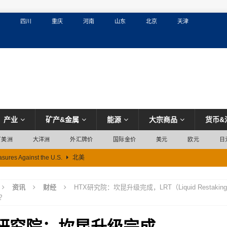
四川
重庆
河南
山东
北京
天津
产业
矿产&金属
能源
大宗商品
货币&
丁美洲
大洋洲
外汇牌价
国际金价
美元
欧元
日
sures Against the U.S.
北美
资讯
财经
HTX研究院：坎昆升级完成，LRT（Liquid Restaki
？
X研究院：坎昆升级完成，