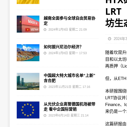
LRT
越南全面参与全球自由贸易协
坊生
定
2024年1月9日 星期二 21:09
2024年
如何振兴尼泊尔经济？
随着坎昆升
2024年1月8日 星期一 17:53
目和以太坊
再质押（Liq
中国超大特大城市名单“上新”
但，从ETH
含合肥
2023年11月21日 星期二 17:16
本研报围绕
LRT协议并
从光伏企业高管德国机场被带
Financ
走 看中企国际营销
来仍是一个
2023年6月14日 星期三 21:14
这篇研报由 H