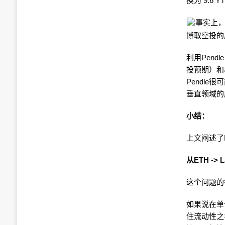
换为 9.6 Y
事实上，对
博取空投的质押（
利用Pend
投预期）和
Pendle很
垂直领域的
小结：
上文阐述了
从ETH ->
这个问题的
如果说在单
住流动性之