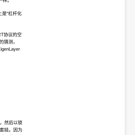
H 一样。
际上是“杠杆化
LRT协议的空
投的猜测，
enLayer
押，然后以锁
是套娃。因为