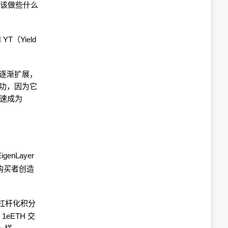
，该做些什么
T（Yield
类逐渐扩展，
成功，因为它
迅速成为
genLayer
n 购买者创造
的“杠杆化积分
 1eETH 交