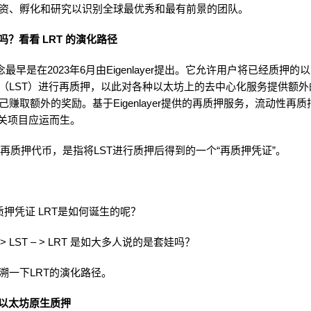
资、孵化和研究以识别全球最优秀和最有前景的团队。
吗？看看 LRT 的演化路径
念最早是在2023年6月由Eigenlayer提出。它允许用户将已经质押
（LST）进行再质押，以此对各种以太坊上的去中心化服务提供额外
己赚取额外的奖励。基于Eigenlayer提供的再质押服务，流动性再质
相关项目应运而生。
动性再质押代币，是指将LST进行质押后得到的一个“再质押凭证”。
质押凭证 LRT是如何诞生的呢？
-> LST – > LRT 是如大多人说的是套娃吗？
溯一下LRT的演化路径。
1 ：以太坊原生质押