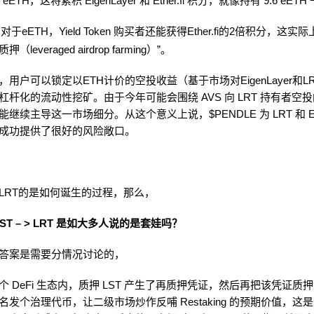
T eETH，这将累积 EigenLayer 和 Ether.fi 积分，就像持有 9.6 eET
于eETH，Yield Token 购买者还能获得Ether.fi的2倍积分，这实
leveraged airdrop farming）”。
le，用户可以锁定以ETH计价的空投收益（基于市场对EigenLayer和
杠杆化的流动性挖矿。由于今年可能会围绕 AVS 向 LRT 持有者空
可能继续主导这一市场细分。从这个意义上说，$PENDLE 为 LRT 和 Eig
成功提供了很好的风险敞口。
LRT的是如何诞生的过程，那么，
 LST – > LRT 是如大多人说的是套娃吗？
答案是需要分情况讨论的，
个 DeFi 生态内，质押 LST 产生了再质押凭证，然后再把该凭证质
名发个治理代币，让二级市场炒作反哺 Restaking 的预期价值，这