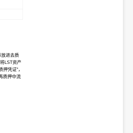
代币放进去质
LST资产
质押凭证”，
再质押中流