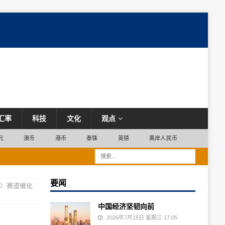
汇率
科技
文化
观点
元
澳币
港币
泰铢
英镑
离岸人民币
要闻
ng）赛道催化
中国经济坚韧向前
2026年7月15日 星期三 17:05