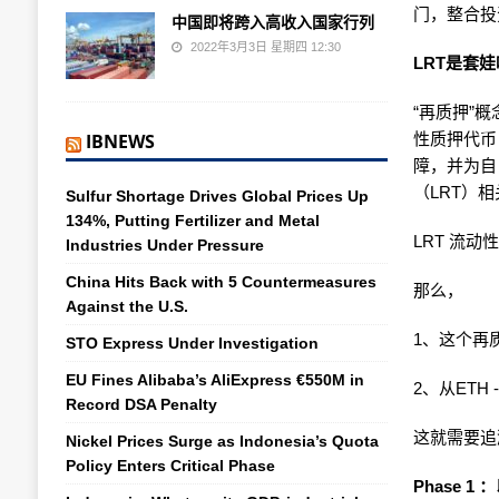
门，整合投
中国即将跨入高收入国家行列
2022年3月3日 星期四 12:30
LRT是套娃
“再质押”概
IBNEWS
性质押代币
障，并为自
（LRT）
Sulfur Shortage Drives Global Prices Up
134%, Putting Fertilizer and Metal
LRT 流
Industries Under Pressure
China Hits Back with 5 Countermeasures
那么，
Against the U.S.
1、这个再
STO Express Under Investigation
EU Fines Alibaba’s AliExpress €550M in
2、从ETH 
Record DSA Penalty
这就需要追
Nickel Prices Surge as Indonesia’s Quota
Policy Enters Critical Phase
Phase 