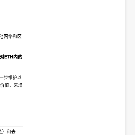
他网络和区
。
对ETH内的
进一步维护以
的价值，来增
链）和去