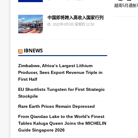
越南5月通胀率
中国即将跨入高收入国家行列
2022年3月3日 星期四 12:30
IBNEWS
Zimbabwe, Africa‘s Largest Lithium
Producer, Sees Export Revenue Triple in
First Half
EU Shortlists Tungsten for First Strategic
Stockpile
Rare Earth Prices Remain Depressed
From Qiandao Lake to the World’s Finest
Tables Kaluga Queen Joins the MICHELIN
Guide Singapore 2026