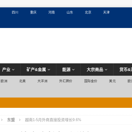
四川
重庆
河南
山东
北京
天津
产业
矿产&金属
能源
大宗商品
货币&
欧洲
北美
大洋洲
外汇牌价
国际金价
美元
欧
增加国内燃料供应
欧洲
东盟
越南1-5月外商直接投资增长9.6%