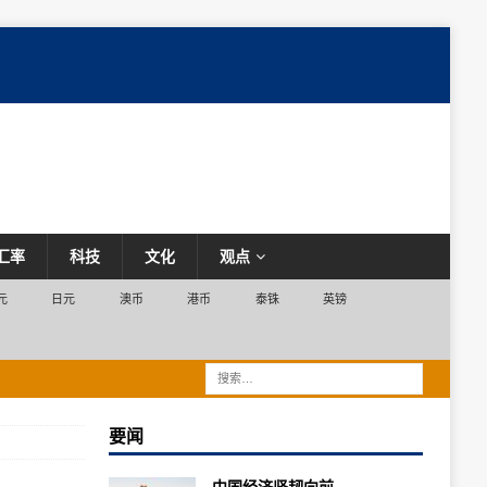
汇率
科技
文化
观点
元
日元
澳币
港币
泰铢
英镑
要闻