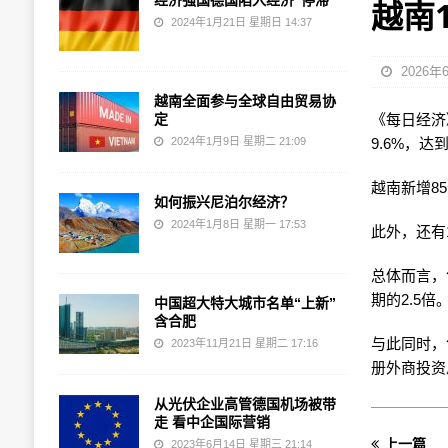
经济强国德国陷入经济“停滞”
越南
2024年1月21日 星期日 14:37
2026年
越南全面参与全球自由贸易协
定
《每日经济》
2024年1月9日 星期二 21:09
9.6%，达到
越南新增8
如何振兴尼泊尔经济？
2024年1月8日 星期一 17:53
此外，还有
总体而言，
期的2.5倍
中国超大特大城市名单“上新”
含合肥
与此同时，
2023年11月21日 星期二 17:16
册外商投资总
从光伏企业高管德国机场被带
走 看中企国际营销
上一篇
2023年6月14日 星期三 21:14