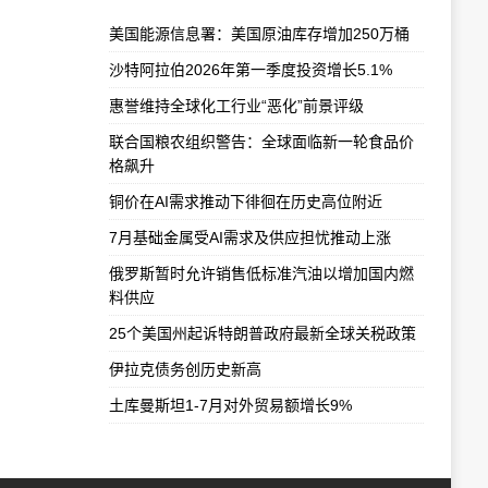
美国能源信息署：美国原油库存增加250万桶
沙特阿拉伯2026年第一季度投资增长5.1%
惠誉维持全球化工行业“恶化”前景评级
联合国粮农组织警告：全球面临新一轮食品价
格飙升
铜价在AI需求推动下徘徊在历史高位附近
7月基础金属受AI需求及供应担忧推动上涨
俄罗斯暂时允许销售低标准汽油以增加国内燃
料供应
25个美国州起诉特朗普政府最新全球关税政策
伊拉克债务创历史新高
土库曼斯坦1-7月对外贸易额增长9%