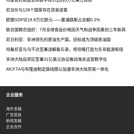
印度依托制造业和数字经济迈向5万亿美元目标
尼泊尔与128个国家存在贸易逆差
欧盟GDP达18.8万亿欧元——塞浦路斯占总额0.2%
联合国粮农组织：7月全球食品价格因天气和战争因素创三年新高
尼日利亚：非洲领先的原油生产国，目标成为顶级炼油国
坦桑尼亚与乌干达签署谅解备忘录，将坦噶打造为东非能源枢纽
非洲大陆自贸区签署31亿美元协议推动海关运营数字化
AfCFTA与布隆迪制定路线图以加速非洲大陆贸易一体化
企业服务
海外发稿
广告投放
新闻发稿
企业合作