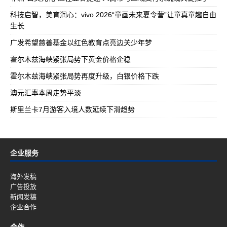
科技启智，美育润心：vivo 2026“童画未来夏令营”让童真童趣自由
生长
广发希望慈善基金以红色教育点亮边关少年梦
霍尔木兹海峡紧张局势下黄金价格企稳
霍尔木兹海峡紧张局势再度升级，白银价格下跌
澳元汇率本周走势平淡
斯里兰卡7月游客入境人数延续下滑趋势
企业服务
海外发稿
广告投放
新闻发稿
企业合作
合作