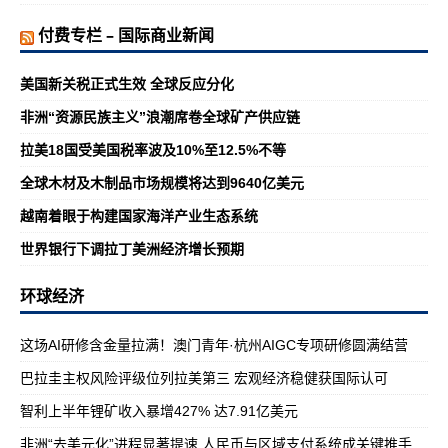
付费专栏 – 国际商业新闻
美国新关税正式生效 全球反应分化
非洲“资源民族主义”浪潮席卷全球矿产供应链
拉美18国受美国税率波及10%至12.5%不等
全球木材及木制品市场规模将达到9640亿美元
越南着眼于构建国家海洋产业生态系统
世界银行下调拉丁美洲经济增长预期
环球经济
这场AI研修含金量拉满！澳门青年·杭州AIGC专项研修圆满结营
巴拉圭主权风险评级位列拉美第三 宏观经济稳健获国际认可
智利上半年锂矿收入暴增427% 达7.91亿美元
非洲“去美元化”进程显著提速 人民币与区域支付系统成关键推手