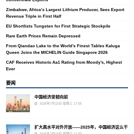
Zimbabwe, Africa‘s Largest Lithium Producer, Sees Export
Revenue Triple in First Half
EU Shortlists Tungsten for First Strategic Stockpile
Rare Earth Prices Remain Depressed
From Qiandao Lake to the World’s Finest Tables Kaluga
Queen Joins the MICHELIN Guide Singapore 2026
CAF Receives Historic Aa1 Rating from Moody’s, Highest
Ever
要闻
中国经济坚韧向前
2026年7月15日 星期三 17:05
扩大高水平对外开放——2025年，中国经济这么干
2025年2月15日 星期六 12:30