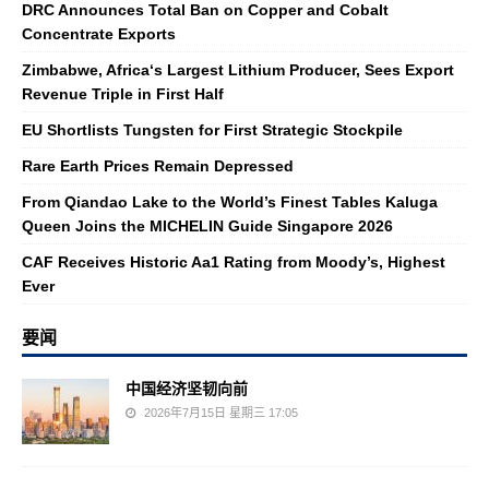
DRC Announces Total Ban on Copper and Cobalt
Concentrate Exports
Zimbabwe, Africa‘s Largest Lithium Producer, Sees Export
Revenue Triple in First Half
EU Shortlists Tungsten for First Strategic Stockpile
Rare Earth Prices Remain Depressed
From Qiandao Lake to the World’s Finest Tables Kaluga
Queen Joins the MICHELIN Guide Singapore 2026
CAF Receives Historic Aa1 Rating from Moody’s, Highest
Ever
要闻
中国经济坚韧向前
2026年7月15日 星期三 17:05