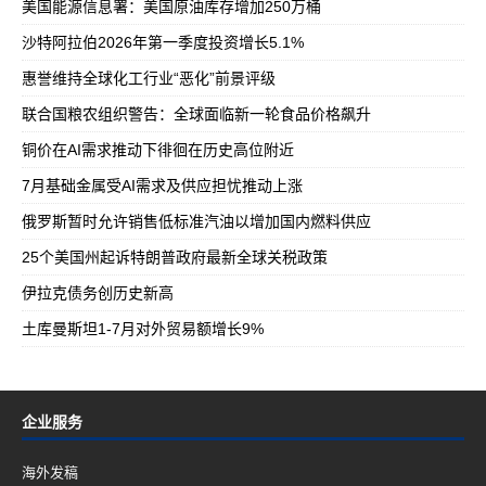
美国能源信息署：美国原油库存增加250万桶
沙特阿拉伯2026年第一季度投资增长5.1%
惠誉维持全球化工行业“恶化”前景评级
联合国粮农组织警告：全球面临新一轮食品价格飙升
铜价在AI需求推动下徘徊在历史高位附近
7月基础金属受AI需求及供应担忧推动上涨
俄罗斯暂时允许销售低标准汽油以增加国内燃料供应
25个美国州起诉特朗普政府最新全球关税政策
伊拉克债务创历史新高
土库曼斯坦1-7月对外贸易额增长9%
企业服务
海外发稿