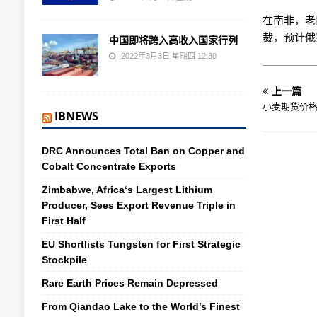
在南非，老
裁，预计俄
中国即将跨入高收入国家行列
2022年3月3日 星期四 12:30
上一篇
小麦期货价
IBNEWS
DRC Announces Total Ban on Copper and
Cobalt Concentrate Exports
Zimbabwe, Africa‘s Largest Lithium
Producer, Sees Export Revenue Triple in
First Half
EU Shortlists Tungsten for First Strategic
Stockpile
Rare Earth Prices Remain Depressed
From Qiandao Lake to the World’s Finest