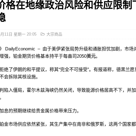
价格在地缘政治风险和供应限制
稳
5月11日 星期一 20:05
大宗商品
 DailyEconomic – 由于美伊紧张局势升级和通胀担忧加剧，市
增强，铂金期货价格基本持平于每盎司2050
美元
。
拒绝了伊朗的和平提议，称其“完全不可接受”。有报道称，德黑兰愿
不会拆除其核设施。
判陷入僵局，霍尔木兹海峡仍然关闭，导致能源价格居高不下，并
。
加息的预期继续给贵金属价格带来压力。
铂金市场供应依然紧张，其生产集中在南非和俄罗斯，这两个国家