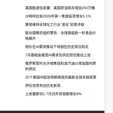
美国能源信息署：美国原油库存增加250万桶
沙特阿拉伯2026年第一季度投资增长5.1%
惠誉维持全球化工行业“恶化”前景评级
联合国粮农组织警告：全球面临新一轮食品价
格飙升
铜价在AI需求推动下徘徊在历史高位附近
7月基础金属受AI需求及供应担忧推动上涨
俄罗斯暂时允许销售低标准汽油以增加国内燃
料供应
25个美国州起诉特朗普政府最新全球关税政策
伊拉克债务创历史新高
土库曼斯坦1-7月对外贸易额增长9%