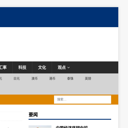
汇率
科技
文化
观点
元
日元
澳币
港币
泰铢
英镑
要闻