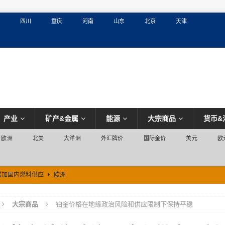
四川
重庆
河南
山东
北京
天津
产业
矿产&金属
能源
大宗商品
货币&
欧洲
北美
大洋洲
外汇牌价
国际金价
美元
欧
增加国内燃料供应
欧洲
大宗商品
铂金价格在地缘政治风险和供应限制下保持平稳