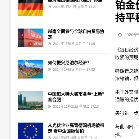
经济强国德国陷入经济“停滞”
铂金
2024年1月21日 星期日 14:37
持平
越南全面参与全球自由贸易协
2026年
定
2024年1月9日 星期二 21:09
《每日经济》
收紧的预期
如何振兴尼泊尔经济？
2024年1月8日 星期一 17:53
特朗普总统
浓缩铀，但
由于外交谈
中国超大特大城市名单“上新”
通胀的担忧
含合肥
2023年11月21日 星期二 17:16
央行进一步
从光伏企业高管德国机场被带
与此同时，
走 看中企国际营销
扰。
2023年6月14日 星期三 21:14