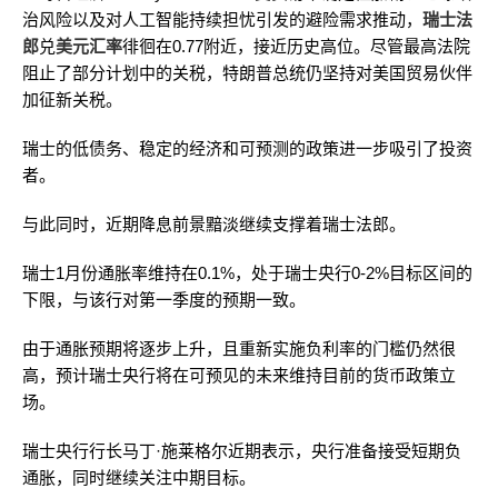
治风险以及对人工智能持续担忧引发的避险需求推动，
瑞士法
郎
兑
美元汇率
徘徊在0.77附近，接近历史高位。尽管最高法院
阻止了部分计划中的关税，特朗普总统仍坚持对美国贸易伙伴
加征新关税。
瑞士的低债务、稳定的经济和可预测的政策进一步吸引了投资
者。
与此同时，近期降息前景黯淡继续支撑着瑞士法郎。
瑞士1月份通胀率维持在0.1%，处于瑞士央行0-2%目标区间的
下限，与该行对第一季度的预期一致。
由于通胀预期将逐步上升，且重新实施负利率的门槛仍然很
高，预计瑞士央行将在可预见的未来维持目前的货币政策立
场。
瑞士央行行长马丁·施莱格尔近期表示，央行准备接受短期负
通胀，同时继续关注中期目标。