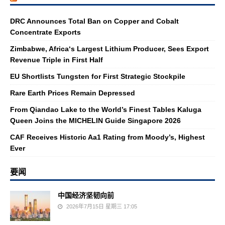
DRC Announces Total Ban on Copper and Cobalt
Concentrate Exports
Zimbabwe, Africa‘s Largest Lithium Producer, Sees Export
Revenue Triple in First Half
EU Shortlists Tungsten for First Strategic Stockpile
Rare Earth Prices Remain Depressed
From Qiandao Lake to the World’s Finest Tables Kaluga
Queen Joins the MICHELIN Guide Singapore 2026
CAF Receives Historic Aa1 Rating from Moody’s, Highest
Ever
要闻
中国经济坚韧向前
2026年7月15日 星期三 17:05