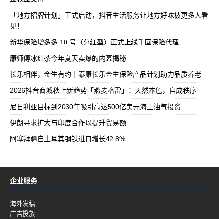
「地方招牌计划」正式启动，抖音生活服务让地方好味被更多人看
见！
新华保险增多多 10 号（分红型）正式上线手回保险代理
康师傅冰红茶今年夏天卖爆的内幕揭秘
长乐相伴，金生有约｜泰康长乐金生保险产品计划助力品质养老
2026抖音商城秋上新趋势「燕麦格雷」：天然本色，自成秩序
尼日利亚目标到2030年吸引高达500亿美元海上油气投资
伊朗寻求扩大与印度合作以提升贸易额
阿塞拜疆自土耳其钢铁进口增长42.8%
企业服务
海外发稿
广告投放