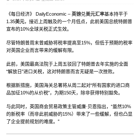
《每日经济》 DailyEconomic –
英镑
兑
美元汇率
基本持平于
1.35
美元
，接近上周触及的一个月低点，此前美国总统特朗普
宣布的10%全球关税正式生效。
尽管特朗普周末曾威胁将税率提高至15%，但低于预期的税率
对英国企业而言带来的缓解有限。
此前，美国最高法院于上周五驳回了特朗普去年实施的全面
“解放日”进口关税，这对特朗普而言无疑是一次挫败。
根据新措施，美国海关总署将从周二起对“所有国家的进口商
品加征10%的从价税”，为期150天，除非获得特别豁免。
与此同时，英国商会贸易政策主管威廉·贝恩指出，“虽然10%
的新税率（而非此前威胁的15%）带来了一些缓解，但也凸显
了企业提前规划的难度。”