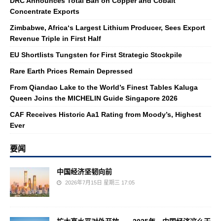
DRC Announces Total Ban on Copper and Cobalt
Concentrate Exports
Zimbabwe, Africa‘s Largest Lithium Producer, Sees Export
Revenue Triple in First Half
EU Shortlists Tungsten for First Strategic Stockpile
Rare Earth Prices Remain Depressed
From Qiandao Lake to the World’s Finest Tables Kaluga
Queen Joins the MICHELIN Guide Singapore 2026
CAF Receives Historic Aa1 Rating from Moody’s, Highest
Ever
要闻
中国经济坚韧向前
2026年7月15日 星期三 17:05