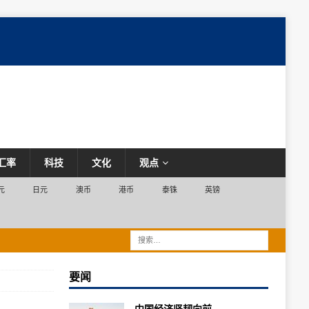
汇率
科技
文化
观点
元
日元
澳币
港币
泰铢
英镑
要闻