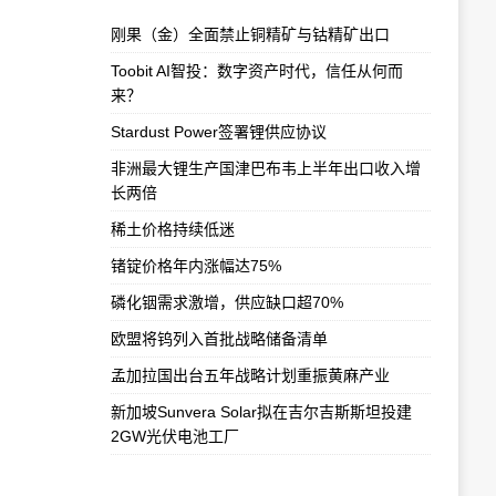
刚果（金）全面禁止铜精矿与钴精矿出口
​Toobit AI智投：数字资产时代，信任从何而
来？
Stardust Power签署锂供应协议
非洲最大锂生产国津巴布韦上半年出口收入增
长两倍
稀土价格持续低迷
锗锭价格年内涨幅达75%
磷化铟需求激增，供应缺口超70%
欧盟将钨列入首批战略储备清单
孟加拉国出台五年战略计划重振黄麻产业
新加坡Sunvera Solar拟在吉尔吉斯斯坦投建
2GW光伏电池工厂