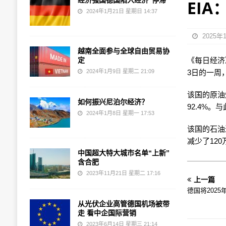
经济强国德国陷入经济“停滞”
EI
2024年1月21日 星期日 14:37
2025年
越南全面参与全球自由贸易协
定
《每日经济》
2024年1月9日 星期二 21:09
3日的一周
该国的原油
如何振兴尼泊尔经济？
92.4%。
2024年1月8日 星期一 17:53
该国的石油
减少了120
中国超大特大城市名单“上新”
含合肥
2023年11月21日 星期二 17:16
上一篇
德国将2025
从光伏企业高管德国机场被带
走 看中企国际营销
2023年6月14日 星期三 21:14