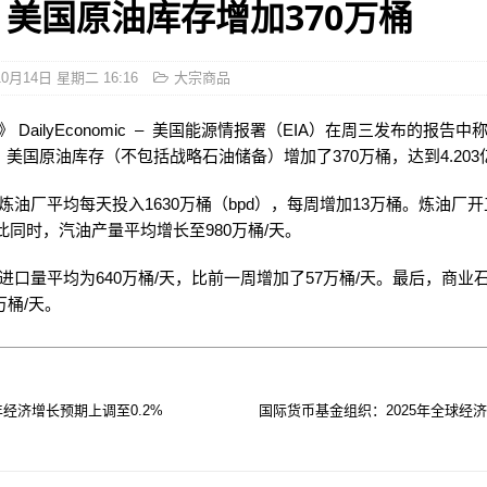
A：美国原油库存增加370万桶
10月14日 星期二 16:16
大宗商品
 DailyEconomic – 美国能源情报署（EIA）在周三发布的报告中
，美国原油库存（不包括战略石油储备）增加了370万桶，达到4.203
炼油厂平均每天投入1630万桶（bpd），每周增加13万桶。炼油厂
与此同时，汽油产量平均增长至980万桶/天。
进口量平均为640万桶/天，比前一周增加了57万桶/天。最后，商业
万桶/天。
年经济增长预期上调至0.2%
国际货币基金组织：2025年全球经