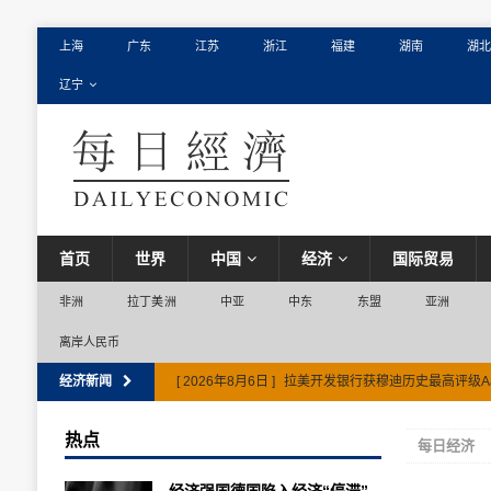
上海
广东
江苏
浙江
福建
湖南
湖北
辽宁
首页
世界
中国
经济
国际贸易
非洲
拉丁美洲
中亚
中东
东盟
亚洲
离岸人民币
经济新闻
[ 2026年8月6日 ]
拉美开发银行获穆迪历史最高评级A
热点
每日经济