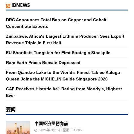
IBNEWS
DRC Announces Total Ban on Copper and Cobalt
Concentrate Exports
Zimbabwe, Africa‘s Largest Lithium Producer, Sees Export
Revenue Triple in First Half
EU Shortlists Tungsten for First Strategic Stockpile
Rare Earth Prices Remain Depressed
From Qiandao Lake to the World’s Finest Tables Kaluga
Queen Joins the MICHELIN Guide Singapore 2026
CAF Receives Historic Aa1 Rating from Moody’s, Highest
Ever
要闻
中国经济坚韧向前
2026年7月15日 星期三 17:05