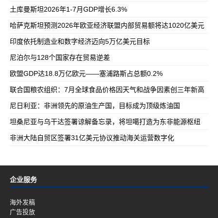
土库曼斯坦2026年1-7月GDP增长6.3%
哈萨克斯坦预测2026年欧亚经济联盟内部贸易额将达1020亿美元
印度依托制造业和数字经济迈向5万亿美元目标
尼泊尔与128个国家存在贸易逆差
欧盟GDP达18.8万亿欧元——塞浦路斯占总额0.2%
联合国粮农组织：7月全球食品价格因天气和战争因素创三年新高
尼日利亚：非洲领先的原油生产国，目标成为顶级炼油国
坦桑尼亚与乌干达签署谅解备忘录，将坦噶打造为东非能源枢纽
非洲大陆自贸区签署31亿美元协议推动海关运营数字化
企业服务
海外发稿
广告投放