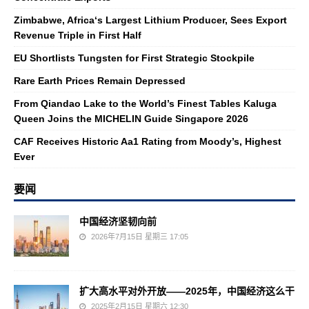
Zimbabwe, Africa‘s Largest Lithium Producer, Sees Export
Revenue Triple in First Half
EU Shortlists Tungsten for First Strategic Stockpile
Rare Earth Prices Remain Depressed
From Qiandao Lake to the World’s Finest Tables Kaluga
Queen Joins the MICHELIN Guide Singapore 2026
CAF Receives Historic Aa1 Rating from Moody’s, Highest
Ever
要闻
中国经济坚韧向前
2026年7月15日 星期三 17:05
扩大高水平对外开放——2025年，中国经济这么干
2025年2月15日 星期六 12:30