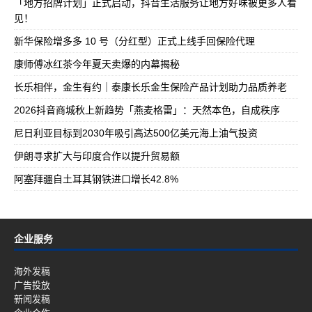
「地方招牌计划」正式启动，抖音生活服务让地方好味被更多人看
见！
新华保险增多多 10 号（分红型）正式上线手回保险代理
康师傅冰红茶今年夏天卖爆的内幕揭秘
长乐相伴，金生有约｜泰康长乐金生保险产品计划助力品质养老
2026抖音商城秋上新趋势「燕麦格雷」：天然本色，自成秩序
尼日利亚目标到2030年吸引高达500亿美元海上油气投资
伊朗寻求扩大与印度合作以提升贸易额
阿塞拜疆自土耳其钢铁进口增长42.8%
企业服务
海外发稿
广告投放
新闻发稿