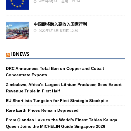
2023年6月14日 星期三 21:14
中国即将跨入高收入国家行列
2022年3月3日 星期四 12:30
IBNEWS
DRC Announces Total Ban on Copper and Cobalt
Concentrate Exports
Zimbabwe, Africa‘s Largest Lithium Producer, Sees Export
Revenue Triple in First Half
EU Shortlists Tungsten for First Strategic Stockpile
Rare Earth Prices Remain Depressed
From Qiandao Lake to the World’s Finest Tables Kaluga
Queen Joins the MICHELIN Guide Singapore 2026