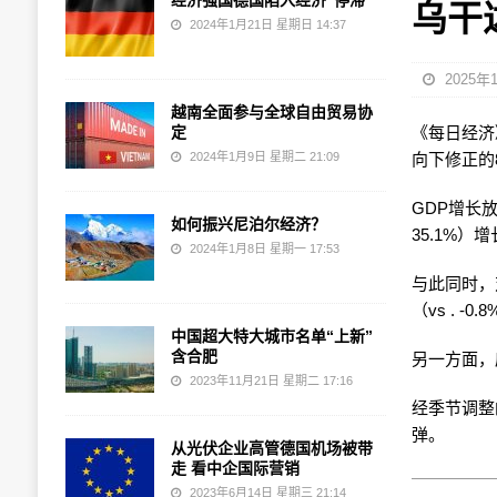
经济强国德国陷入经济“停滞”
乌干
2024年1月21日 星期日 14:37
2025年
越南全面参与全球自由贸易协
定
《每日经济》
2024年1月9日 星期二 21:09
向下修正的
GDP增长放
如何振兴尼泊尔经济？
35.1%）
2024年1月8日 星期一 17:53
与此同时，对
（vs . -0
中国超大特大城市名单“上新”
含合肥
另一方面，库
2023年11月21日 星期二 17:16
经季节调整
弹。
从光伏企业高管德国机场被带
走 看中企国际营销
2023年6月14日 星期三 21:14