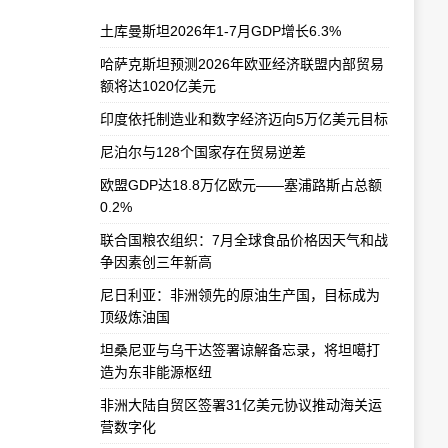
土库曼斯坦2026年1-7月GDP增长6.3%
哈萨克斯坦预测2026年欧亚经济联盟内部贸易
额将达1020亿美元
印度依托制造业和数字经济迈向5万亿美元目标
尼泊尔与128个国家存在贸易逆差
欧盟GDP达18.8万亿欧元——塞浦路斯占总额
0.2%
联合国粮农组织：7月全球食品价格因天气和战
争因素创三年新高
尼日利亚：非洲领先的原油生产国，目标成为
顶级炼油国
坦桑尼亚与乌干达签署谅解备忘录，将坦噶打
造为东非能源枢纽
非洲大陆自贸区签署31亿美元协议推动海关运
营数字化