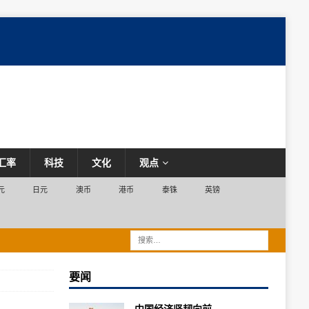
汇率
科技
文化
观点
元
日元
澳币
港币
泰铢
英镑
要闻