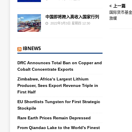
上一篇
国际货币基金
中国即将跨入高收入国家行列
放缓
2022年3月3日 星期四 12:30
IBNEWS
DRC Announces Total Ban on Copper and
Cobalt Concentrate Exports
Zimbabwe, Africa‘s Largest Lithium
Producer, Sees Export Revenue Triple in
First Half
EU Shortlists Tungsten for First Strategic
Stockpile
Rare Earth Prices Remain Depressed
From Qiandao Lake to the World’s Finest