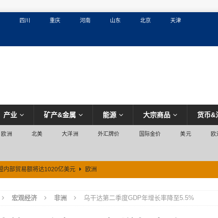
四川
重庆
河南
山东
北京
天津
产业
矿产&金属
能源
大宗商品
货币&
欧洲
北美
大洋洲
外汇牌价
国际金价
美元
欧
盟内部贸易额将达1020亿美元
欧洲
宏观经济
非洲
乌干达第二季度GDP年增长率降至5.5%