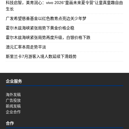
科技启智，美育润心：vivo 2026“童画未来夏令营”让童真童趣自由
生长
广发希望慈善基金以红色教育点亮边关少年梦
霍尔木兹海峡紧张局势下黄金价格企稳
霍尔木兹海峡紧张局势再度升级，白银价格下跌
澳元汇率本周走势平淡
斯里兰卡7月游客入境人数延续下滑趋势
企业服务
海外发稿
广告投放
新闻发稿
企业合作
合作