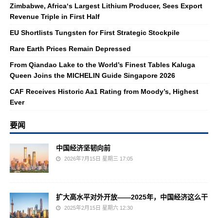
Zimbabwe, Africa‘s Largest Lithium Producer, Sees Export
Revenue Triple in First Half
EU Shortlists Tungsten for First Strategic Stockpile
Rare Earth Prices Remain Depressed
From Qiandao Lake to the World’s Finest Tables Kaluga
Queen Joins the MICHELIN Guide Singapore 2026
CAF Receives Historic Aa1 Rating from Moody’s, Highest
Ever
要闻
中国经济坚韧向前
2026年7月15日 星期三 17:05
扩大高水平对外开放——2025年，中国经济这么干
2025年2月15日 星期六 12:30