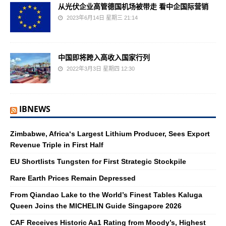
从光伏企业高管德国机场被带走 看中企国际营销
2023年6月14日 星期三 21:14
中国即将跨入高收入国家行列
2022年3月3日 星期四 12:30
IBNEWS
Zimbabwe, Africa‘s Largest Lithium Producer, Sees Export
Revenue Triple in First Half
EU Shortlists Tungsten for First Strategic Stockpile
Rare Earth Prices Remain Depressed
From Qiandao Lake to the World’s Finest Tables Kaluga
Queen Joins the MICHELIN Guide Singapore 2026
CAF Receives Historic Aa1 Rating from Moody’s, Highest