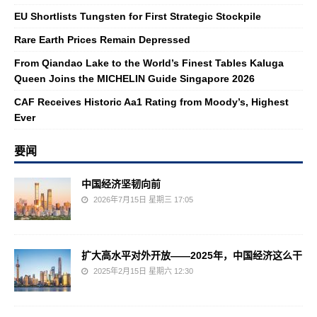
EU Shortlists Tungsten for First Strategic Stockpile
Rare Earth Prices Remain Depressed
From Qiandao Lake to the World’s Finest Tables Kaluga
Queen Joins the MICHELIN Guide Singapore 2026
CAF Receives Historic Aa1 Rating from Moody’s, Highest
Ever
要闻
中国经济坚韧向前
2026年7月15日 星期三 17:05
扩大高水平对外开放——2025年，中国经济这么干
2025年2月15日 星期六 12:30