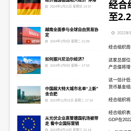
经济强国德国陷入经济“停滞”
经合
2024年1月21日 星期日 14:37
至2.
越南全面参与全球自由贸易协
2022年
定
2024年1月9日 星期二 21:09
经合组织周
如何振兴尼泊尔经济？
这家总部位
2024年1月8日 星期一 17:53
产总值将增长
这一估计低
货币基金组
中国超大特大城市名单“上新”
含合肥
经合组织将2
2023年11月21日 星期二 17:16
经合组织表
从光伏企业高管德国机场被带
GDP在2
走 看中企国际营销
2023年6月14日 星期三 21:14