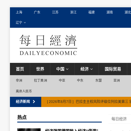
上海
广东
江苏
浙江
福建
湖南
湖北
辽宁
首页
世界
中国
经济
国际贸易
非洲
拉丁美洲
中亚
中东
东盟
亚洲
离岸人民币
经济新闻
[ 2026年8月7日 ]
巴拉圭主权风险评级位列拉美第三 
热点
每日经济