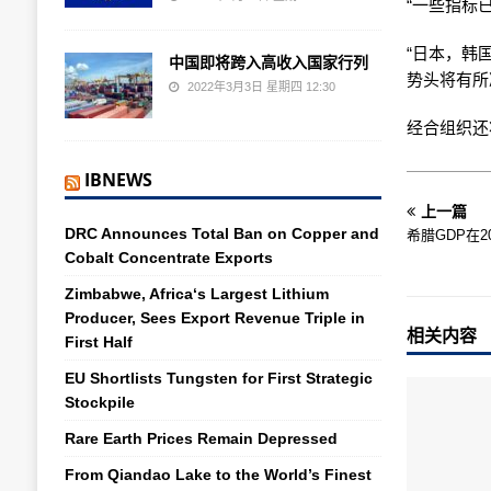
“一些指标
“日本，韩
中国即将跨入高收入国家行列
势头将有所
2022年3月3日 星期四 12:30
经合组织还将
IBNEWS
上一篇
DRC Announces Total Ban on Copper and
希腊GDP在2
Cobalt Concentrate Exports
Zimbabwe, Africa‘s Largest Lithium
Producer, Sees Export Revenue Triple in
相关内容
First Half
EU Shortlists Tungsten for First Strategic
Stockpile
Rare Earth Prices Remain Depressed
From Qiandao Lake to the World’s Finest