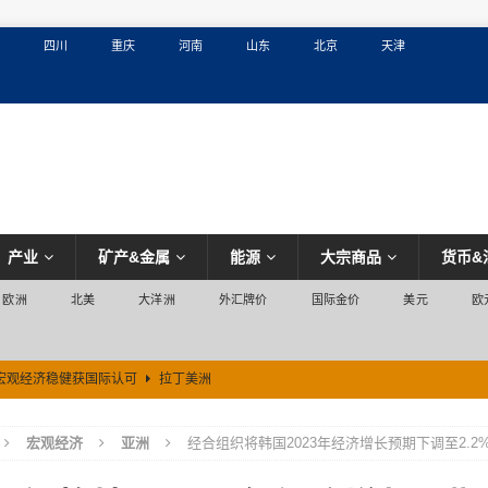
四川
重庆
河南
山东
北京
天津
产业
矿产&金属
能源
大宗商品
货币&
欧洲
北美
大洋洲
外汇牌价
国际金价
美元
欧
宏观经济稳健获国际认可
拉丁美洲
宏观经济
亚洲
经合组织将韩国2023年经济增长预期下调至2.2