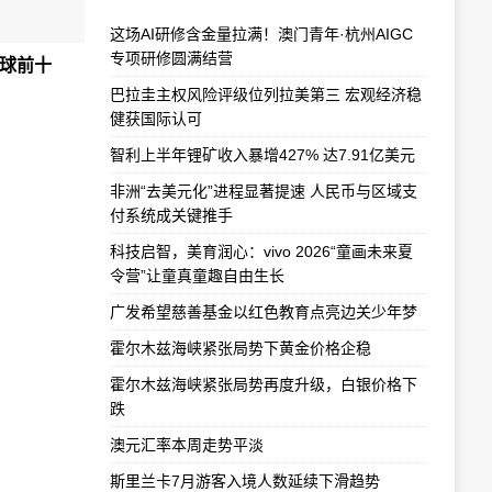
这场AI研修含金量拉满！澳门青年·杭州AIGC
专项研修圆满结营
球前十
巴拉圭主权风险评级位列拉美第三 宏观经济稳
健获国际认可
智利上半年锂矿收入暴增427% 达7.91亿美元
非洲“去美元化”进程显著提速 人民币与区域支
付系统成关键推手
科技启智，美育润心：vivo 2026“童画未来夏
令营”让童真童趣自由生长
广发希望慈善基金以红色教育点亮边关少年梦
霍尔木兹海峡紧张局势下黄金价格企稳
霍尔木兹海峡紧张局势再度升级，白银价格下
跌
澳元汇率本周走势平淡
斯里兰卡7月游客入境人数延续下滑趋势