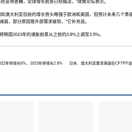
已经变得更糟，全球增长前景已经黯淡，”政策论坛表示。
国和澳大利亚目前的增长势头略强于欧洲和美国，但预计未来几个季
减弱，部分原因是外部需求疲软，”它补充说。
韩国2023年的通胀前景从之前的3.8%上调至3.9%。
022年将增长6%，2023年将增长2.8%
日本、澳大利亚要求英国在CPTPP