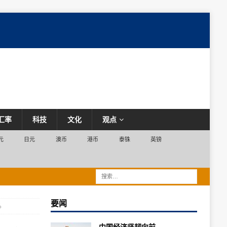
汇率
科技
文化
观点
元
日元
澳币
港币
泰铢
英镑
要闻
%