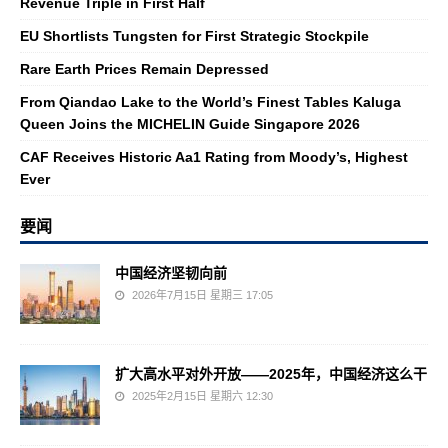
Revenue Triple in First Half
EU Shortlists Tungsten for First Strategic Stockpile
Rare Earth Prices Remain Depressed
From Qiandao Lake to the World’s Finest Tables Kaluga
Queen Joins the MICHELIN Guide Singapore 2026
CAF Receives Historic Aa1 Rating from Moody’s, Highest
Ever
要闻
中国经济坚韧向前
2026年7月15日 星期三 17:05
扩大高水平对外开放——2025年，中国经济这么干
2025年2月15日 星期六 12:30