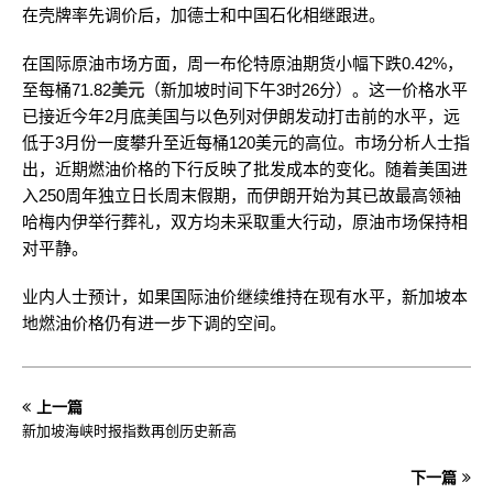
在壳牌率先调价后，加德士和中国石化相继跟进。
在国际原油市场方面，周一布伦特原油期货小幅下跌0.42%，
至每桶71.82
美元
（新加坡时间下午3时26分）。这一价格水平
已接近今年2月底美国与以色列对伊朗发动打击前的水平，远
低于3月份一度攀升至近每桶120美元的高位。市场分析人士指
出，近期燃油价格的下行反映了批发成本的变化。随着美国进
入250周年独立日长周末假期，而伊朗开始为其已故最高领袖
哈梅内伊举行葬礼，双方均未采取重大行动，原油市场保持相
对平静。
业内人士预计，如果国际油价继续维持在现有水平，新加坡本
地燃油价格仍有进一步下调的空间。
上一篇
新加坡海峡时报指数再创历史新高
下一篇