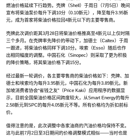
燃油价格延续下行趋势。壳牌（Shell）于周日（7月5日）晚间
宣布将柴油泵价每升下调10分（0.10新元），降至每升3.95新
元，成为首家将柴油价格拉回4新元以下的主要零售商。
壳牌此次调价距其3月28日将柴油价格推高至4新元以上仅时隔
三个多月。在壳牌率先降价的带动下，加德士（Caltex）于周
一跟进，将柴油价格同样下调10分。埃索（Esso）随后也作
出相同幅度的调整。中国石化（Sinopec）则采取了更为积极
的降价策略，将其柴油价格下调15分。
经过最新一轮调价，各主要零售商的柴油价格如下：壳牌、加
德士和埃索均为每升3.95新元，中国石化为每升3.89新元。新
加坡消费者协会“省钱之友”（Price Kaki）应用程序的数据显
示，目前全国柴油价格区间跨度较大，从Smart Energy的每升
2.58新元到SPC的每升4.05新元不等。所有价格均为折扣前标
价。
值得注意的是，此次调整中各家油商的汽油价格均保持不变。
这与此前7月2日至3日期间的价格调整模式相似——当时也是