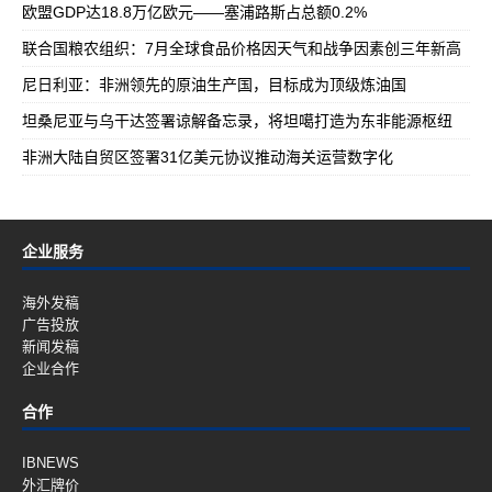
欧盟GDP达18.8万亿欧元——塞浦路斯占总额0.2%
联合国粮农组织：7月全球食品价格因天气和战争因素创三年新高
尼日利亚：非洲领先的原油生产国，目标成为顶级炼油国
坦桑尼亚与乌干达签署谅解备忘录，将坦噶打造为东非能源枢纽
非洲大陆自贸区签署31亿美元协议推动海关运营数字化
企业服务
海外发稿
广告投放
新闻发稿
企业合作
合作
IBNEWS
外汇牌价