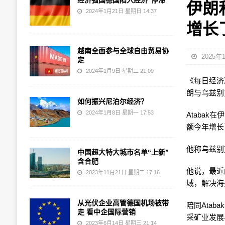
经济强国德国陷入经济“停滞”
伊朗
2024年1月21日 星期日 14:37
增长
越南全面参与全球自由贸易协
2025年
定
2024年1月9日 星期二 21:09
《每日经济》 
朗与乌兹别
如何振兴尼泊尔经济？
2024年1月8日 星期一 17:53
Ataba
额今年增长
他称乌兹别
中国超大特大城市名单“上新”
含合肥
他说，最近
2023年11月21日 星期二 17:16
域，解决海
从光伏企业高管德国机场被带
陪同Ata
走 看中企国际营销
采矿业发展
2023年6月14日 星期三 21:14