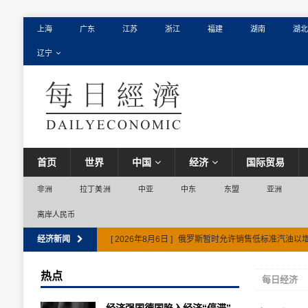
上海
广东
江苏
浙江
福建
湖南
湖北
辽宁
首页
世界
中国
经济
国际贸易
非洲
拉丁美洲
中亚
中东
东盟
亚洲
离岸人民币
经济新闻
[ 2026年8月6日 ]
俄罗斯暂时允许销售低标准汽油以
热点
每日经济