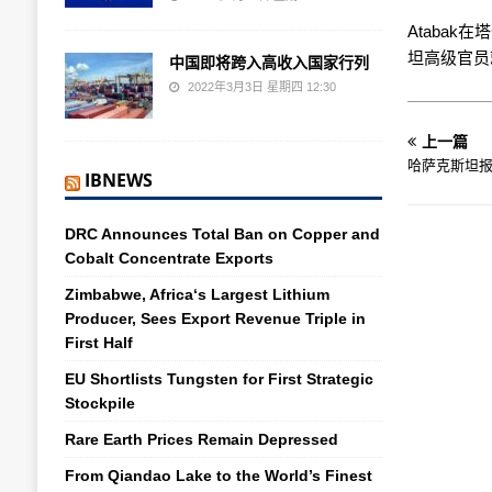
Ataba
坦高级官员
中国即将跨入高收入国家行列
2022年3月3日 星期四 12:30
上一篇
哈萨克斯坦
IBNEWS
DRC Announces Total Ban on Copper and
Cobalt Concentrate Exports
Zimbabwe, Africa‘s Largest Lithium
Producer, Sees Export Revenue Triple in
First Half
EU Shortlists Tungsten for First Strategic
Stockpile
Rare Earth Prices Remain Depressed
From Qiandao Lake to the World’s Finest