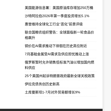
美国能源信息署：美国原油库存增加250万桶
沙特阿拉伯2026年第一季度投资增长5.1%
惠誉维持全球化工行业“恶化”前景评级
联合国粮农组织警告：全球面临新一轮食品价
格飙升
铜价在AI需求推动下徘徊在历史高位附近
7月基础金属受AI需求及供应担忧推动上涨
俄罗斯暂时允许销售低标准汽油以增加国内燃
料供应
25个美国州起诉特朗普政府最新全球关税政策
伊拉克债务创历史新高
土库曼斯坦1-7月对外贸易额增长9%