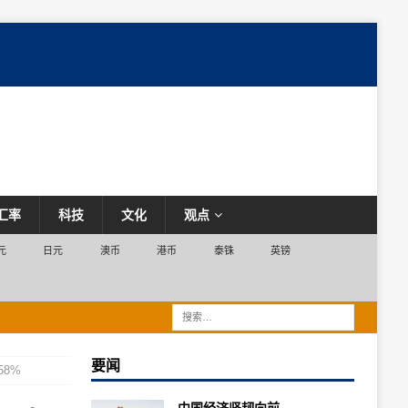
汇率
科技
文化
观点
元
日元
澳币
港币
泰铢
英镑
要闻
8%