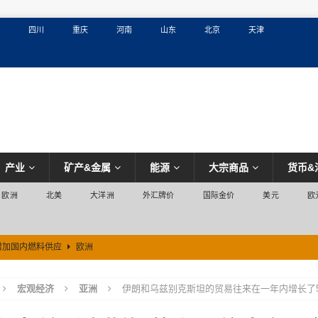
四川
重庆
河南
山东
北京
天津
产业
矿产&金属
能源
大宗商品
货币&
欧洲
北美
大洋洲
外汇牌价
国际金价
美元
欧
增加国内燃料供应
欧洲
宏观经济
亚洲
伊朗和乌兹别克斯坦的贸易往来在一年内增长了5