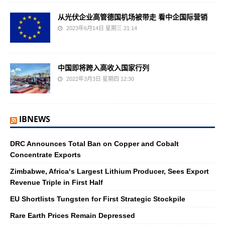
从光伏企业高管德国机场被带走 看中企国际营销
2023年6月14日 星期三 21:14
中国即将跨入高收入国家行列
2022年3月3日 星期四 12:30
IBNEWS
DRC Announces Total Ban on Copper and Cobalt
Concentrate Exports
Zimbabwe, Africa‘s Largest Lithium Producer, Sees Export
Revenue Triple in First Half
EU Shortlists Tungsten for First Strategic Stockpile
Rare Earth Prices Remain Depressed