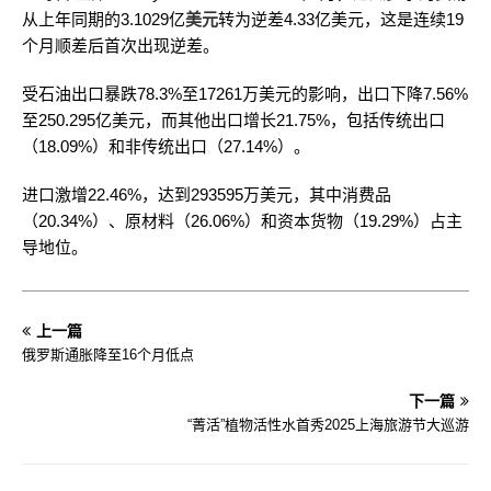
从上年同期的3.1029亿
美元
转为逆差4.33亿美元，这是连续19
个月顺差后首次出现逆差。
受石油出口暴跌78.3%至17261万美元的影响，出口下降7.56%
至250.295亿美元，而其他出口增长21.75%，包括传统出口
（18.09%）和非传统出口（27.14%）。
进口激增22.46%，达到293595万美元，其中消费品
（20.34%）、原材料（26.06%）和资本货物（19.29%）占主
导地位。
上一篇
俄罗斯通胀降至16个月低点
下一篇
“菁活”植物活性水首秀2025上海旅游节大巡游