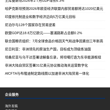
土库曼斯坦2026年1-7月GDP增长6.3%
哈萨克斯坦预测2026年欧亚经济联盟内部贸易额将达1020亿美元
印度依托制造业和数字经济迈向5万亿美元目标
尼泊尔与128个国家存在贸易逆差
欧盟GDP达18.8万亿欧元——塞浦路斯占总额0.2%
联合国粮农组织：7月全球食品价格因天气和战争因素创三年新高
尼日利亚：非洲领先的原油生产国，目标成为顶级炼油国
坦桑尼亚与乌干达签署谅解备忘录，将坦噶打造为东非能源枢纽
非洲大陆自贸区签署31亿美元协议推动海关运营数字化
AfCFTA与布隆迪制定路线图以加速非洲大陆贸易一体化
企业服务
海外发稿