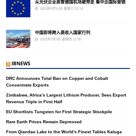
从光伏企业高管德国机场被带走 看中企国际营销
2023年6月14日 星期三 21:14
中国即将跨入高收入国家行列
2022年3月3日 星期四 12:30
IBNEWS
DRC Announces Total Ban on Copper and Cobalt
Concentrate Exports
Zimbabwe, Africa‘s Largest Lithium Producer, Sees Export
Revenue Triple in First Half
EU Shortlists Tungsten for First Strategic Stockpile
Rare Earth Prices Remain Depressed
From Qiandao Lake to the World’s Finest Tables Kaluga