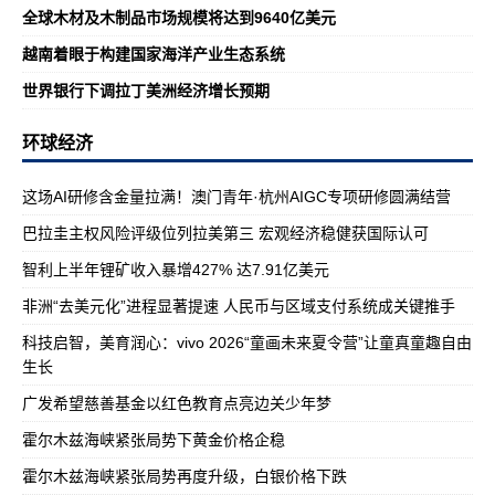
全球木材及木制品市场规模将达到9640亿美元
越南着眼于构建国家海洋产业生态系统
世界银行下调拉丁美洲经济增长预期
环球经济
这场AI研修含金量拉满！澳门青年·杭州AIGC专项研修圆满结营
巴拉圭主权风险评级位列拉美第三 宏观经济稳健获国际认可
智利上半年锂矿收入暴增427% 达7.91亿美元
非洲“去美元化”进程显著提速 人民币与区域支付系统成关键推手
科技启智，美育润心：vivo 2026“童画未来夏令营”让童真童趣自由
生长
广发希望慈善基金以红色教育点亮边关少年梦
霍尔木兹海峡紧张局势下黄金价格企稳
霍尔木兹海峡紧张局势再度升级，白银价格下跌