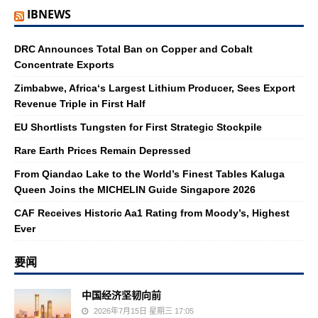
IBNEWS
DRC Announces Total Ban on Copper and Cobalt
Concentrate Exports
Zimbabwe, Africa‘s Largest Lithium Producer, Sees Export
Revenue Triple in First Half
EU Shortlists Tungsten for First Strategic Stockpile
Rare Earth Prices Remain Depressed
From Qiandao Lake to the World’s Finest Tables Kaluga
Queen Joins the MICHELIN Guide Singapore 2026
CAF Receives Historic Aa1 Rating from Moody’s, Highest
Ever
要闻
中国经济坚韧向前
2026年7月15日 星期三 17:05