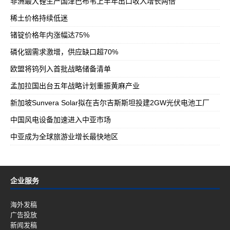
非洲最大锂生产国津巴布韦上半年出口收入增长两倍
稀土价格持续低迷
锗锭价格年内涨幅达75%
磷化铟需求激增，供应缺口超70%
欧盟将钨列入首批战略储备清单
孟加拉国出台五年战略计划重振黄麻产业
新加坡Sunvera Solar拟在吉尔吉斯斯坦投建2GW光伏电池工厂
中国风电设备加速进入中亚市场
中亚成为全球旅游业增长最快地区
企业服务
海外发稿
广告投放
新闻发稿