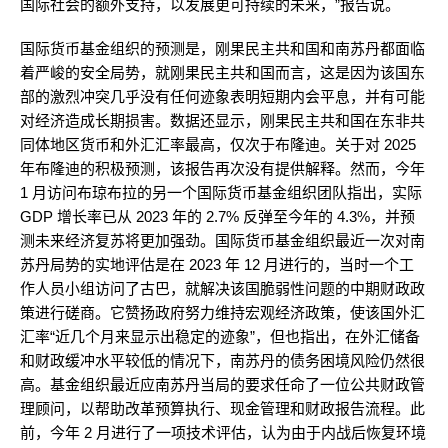
国际社会的额外支持，以发展更可持续的未来，”报告说。
国际货币基金组织的预测是，刚果民主共和国和南苏丹都面临
着严峻的安全局势，就刚果民主共和国而言，这是因为该国东
部的激烈冲突几乎没有任何迹象表明短期内会平息，并有可能
对经济造成长期损害。数据还显示，刚果民主共和国在东非共
同体地区货币和外汇汇率最高，仅次于布隆迪。关于对 2025
年布隆迪的积极预测，该报告再次没有提供解释。然而，今年
1 月访问布琼布拉的另一个国际货币基金组织团队指出，实际
GDP 增长率已从 2023 年的 2.7% 反弹至今年的 4.3%，并预
测未来经济复苏将更加强劲。国际货币基金组织最近一次对南
苏丹局势的实地评估是在 2023 年 12 月进行的，当时一个工
作人员小组访问了古巴，就解决该国脆弱性问题的中期财政政
策进行磋商。它赞扬政府努力维持宏观经济政策，使该国外汇
汇率“近几个月来显示出稳定的迹象”，但也指出，在外汇储备
和财政缓冲水平较低的情况下，南苏丹的债务困境风险仍然很
高。基金组织最近应南苏丹当局的要求任命了一位公共财政管
理顾问，以帮助改革预算执行、现金管理和财政报告流程。此
前，今年 2 月进行了一项技术评估，认为由于内战后恢复环境