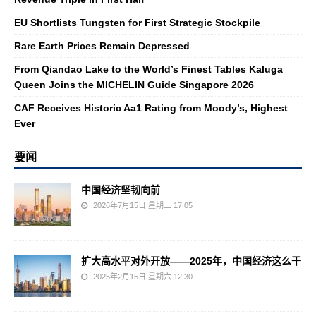
EU Shortlists Tungsten for First Strategic Stockpile
Rare Earth Prices Remain Depressed
From Qiandao Lake to the World’s Finest Tables Kaluga
Queen Joins the MICHELIN Guide Singapore 2026
CAF Receives Historic Aa1 Rating from Moody’s, Highest
Ever
要闻
中国经济坚韧向前
2026年7月15日 星期三 17:05
扩大高水平对外开放——2025年，中国经济这么干
2025年2月15日 星期六 12:30