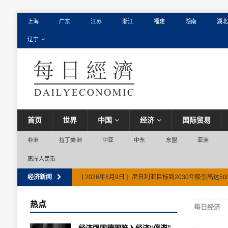
上海
广东
江苏
浙江
福建
湖南
湖北
辽宁
首页
世界
中国
经济
国际贸易
非洲
拉丁美洲
中亚
中东
东盟
亚洲
离岸人民币
经济新闻
[ 2026年8月9日 ]
尼日利亚目标到2030年吸引高达5
热点
每日经济