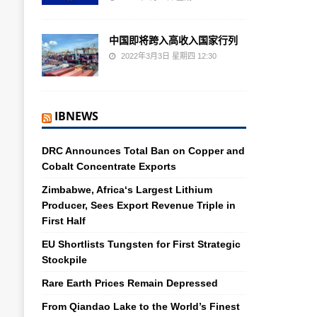
中国即将跨入高收入国家行列
2022年3月3日 星期四 12:30
IBNEWS
DRC Announces Total Ban on Copper and
Cobalt Concentrate Exports
Zimbabwe, Africa‘s Largest Lithium
Producer, Sees Export Revenue Triple in
First Half
EU Shortlists Tungsten for First Strategic
Stockpile
Rare Earth Prices Remain Depressed
From Qiandao Lake to the World’s Finest