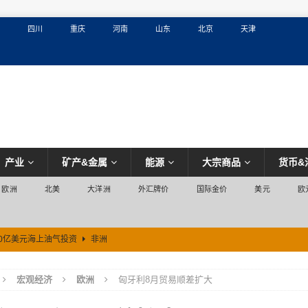
四川
重庆
河南
山东
北京
天津
产业
矿产&金属
能源
大宗商品
货币&
欧洲
北美
大洋洲
外汇牌价
国际金价
美元
欧
00亿美元海上油气投资
非洲
宏观经济
欧洲
匈牙利8月贸易顺差扩大