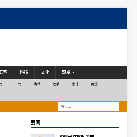
汇率
科技
文化
观点
元
日元
澳币
港币
泰铢
英镑
要闻