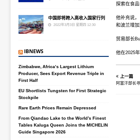
探索在食品
他补充说，
中国即将跨入高收入国家行列
和波兰增加
2022年3月3日 星期四 12:30
贸易部长Bu
IBNEWS
他在2025
Zimbabwe, Africa‘s Largest Lithium
Producer, Sees Export Revenue Triple in
上一篇
First Half
阿富汗部长
EU Shortlists Tungsten for First Strategic
Stockpile
Rare Earth Prices Remain Depressed
From Qiandao Lake to the World’s Finest
Tables Kaluga Queen Joins the MICHELIN
Guide Singapore 2026