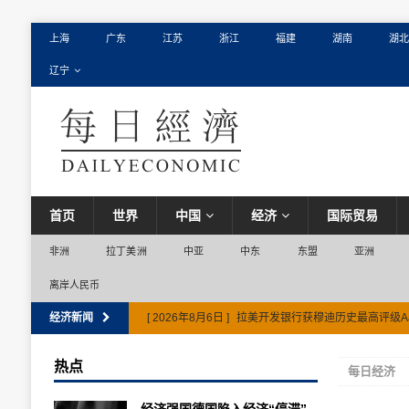
上海
广东
江苏
浙江
福建
湖南
湖北
辽宁
首页
世界
中国
经济
国际贸易
非洲
拉丁美洲
中亚
中东
东盟
亚洲
离岸人民币
经济新闻
[ 2026年8月6日 ]
拉美开发银行获穆迪历史最高评级A
热点
每日经济