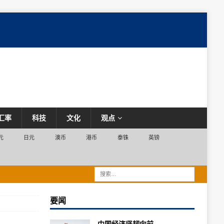
汇率
科技
文化
观点
元
日元
澳币
港币
泰铢
英镑
要闻