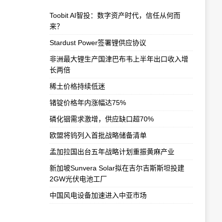
​Toobit AI智投：数字资产时代，信任从何而
来？
Stardust Power签署锂供应协议
非洲最大锂生产国津巴布韦上半年出口收入增
长两倍
稀土价格持续低迷
锗锭价格年内涨幅达75%
磷化铟需求激增，供应缺口超70%
欧盟将钨列入首批战略储备清单
孟加拉国出台五年战略计划重振黄麻产业
新加坡Sunvera Solar拟在吉尔吉斯斯坦投建
2GW光伏电池工厂
中国风电设备加速进入中亚市场