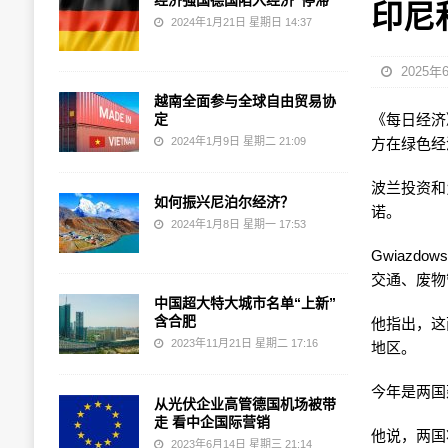
经济强国德国陷入经济“停滞”
印尼
2024年1月21日 星期日 14:37
2025年
越南全面参与全球自由贸易协
定
《每日经济》
2024年1月9日 星期二 21:09
方在绿色经
波兰投资和贸
如何振兴尼泊尔经济？
诺。
2024年1月8日 星期一 17:53
Gwiaz
交通、废物
中国超大特大城市名单“上新”
含合肥
他指出，这
2023年11月21日 星期二 17:16
地区。
今年是两国
从光伏企业高管德国机场被带
走 看中企国际营销
他说，两国
2023年6月14日 星期三 21:14