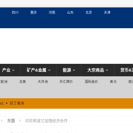
四川
重庆
河南
山东
北京
天津
产业
矿产&金属
能源
大宗商品
货币&
欧洲
北美
大洋洲
外汇牌价
国际金价
美元
欧
a1
拉丁美洲
东盟
印尼和波兰加强经济合作