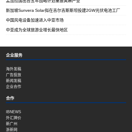
孟加拉国出台五年战略计划重振黄麻产业
新加坡Sunvera Solar拟在吉尔吉斯斯坦投建2GW光伏电池工厂
中国风电设备加速进入中亚市场
中亚成为全球旅游业增长最快地区
企业服务
海外发稿
广告投放
新闻发稿
企业合作
合作
IBNEWS
外汇牌价
新广州
浙新网