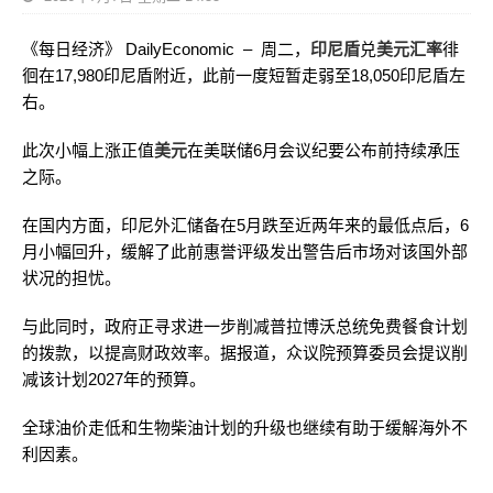
《每日经济》 DailyEconomic – 周二，
印尼盾
兑
美元汇率
徘
徊在17,980印尼盾附近，此前一度短暂走弱至18,050印尼盾左
右。
此次小幅上涨正值
美元
在美联储6月会议纪要公布前持续承压
之际。
在国内方面，印尼外汇储备在5月跌至近两年来的最低点后，6
月小幅回升，缓解了此前惠誉评级发出警告后市场对该国外部
状况的担忧。
与此同时，政府正寻求进一步削减普拉博沃总统免费餐食计划
的拨款，以提高财政效率。据报道，众议院预算委员会提议削
减该计划2027年的预算。
全球油价走低和生物柴油计划的升级也继续有助于缓解海外不
利因素。