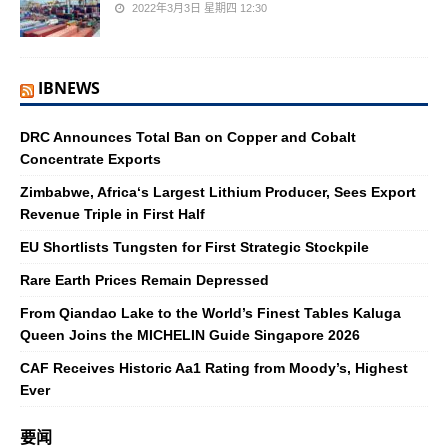
2022年3月3日 星期四 12:30
IBNEWS
DRC Announces Total Ban on Copper and Cobalt
Concentrate Exports
Zimbabwe, Africa‘s Largest Lithium Producer, Sees Export
Revenue Triple in First Half
EU Shortlists Tungsten for First Strategic Stockpile
Rare Earth Prices Remain Depressed
From Qiandao Lake to the World’s Finest Tables Kaluga
Queen Joins the MICHELIN Guide Singapore 2026
CAF Receives Historic Aa1 Rating from Moody’s, Highest
Ever
要闻