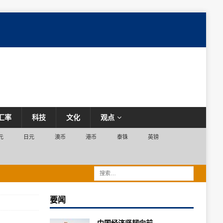
汇率
科技
文化
观点
元
日元
澳币
港币
泰铢
英镑
要闻