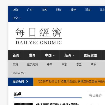
上海
广东
江苏
浙江
福建
湖南
湖北
辽宁
首页
世界
中国
经济
国际贸易
非洲
拉丁美洲
中亚
中东
东盟
亚洲
离岸人民币
经济新闻
[ 2026年8月6日 ]
拉美开发银行获穆迪历史最高评级A
热点
每日经济