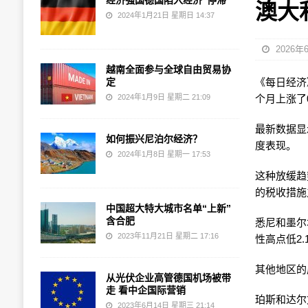
经济强国德国陷入经济“停滞”
澳大
2024年1月21日 星期日 14:37
2026年
越南全面参与全球自由贸易协
定
《每日经济》 
2024年1月9日 星期二 21:09
个月上涨了0
最新数据显
如何振兴尼泊尔经济？
度表现。
2024年1月8日 星期一 17:53
这种放缓趋
的税收措施
中国超大特大城市名单“上新”
含合肥
悉尼和墨尔
2023年11月21日 星期二 17:16
性高点低2.
其他地区的
从光伏企业高管德国机场被带
走 看中企国际营销
珀斯和达尔
2023年6月14日 星期三 21:14