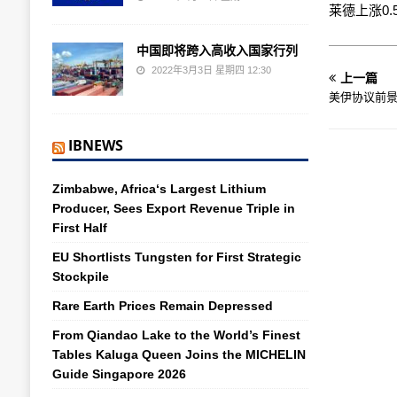
莱德上涨0.
中国即将跨入高收入国家行列
2022年3月3日 星期四 12:30
上一篇
美伊协议前
IBNEWS
Zimbabwe, Africa‘s Largest Lithium
Producer, Sees Export Revenue Triple in
First Half
EU Shortlists Tungsten for First Strategic
Stockpile
Rare Earth Prices Remain Depressed
From Qiandao Lake to the World’s Finest
Tables Kaluga Queen Joins the MICHELIN
Guide Singapore 2026