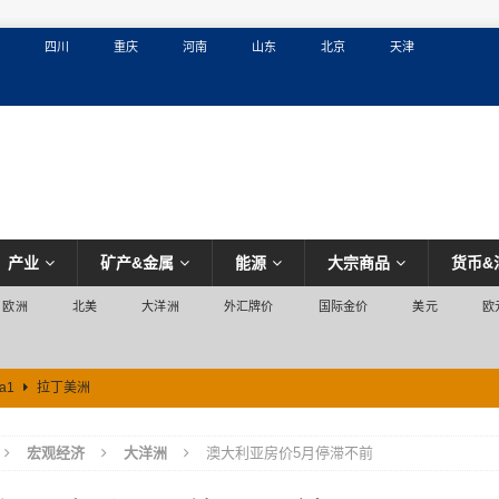
四川
重庆
河南
山东
北京
天津
产业
矿产&金属
能源
大宗商品
货币&
欧洲
北美
大洋洲
外汇牌价
国际金价
美元
欧
a1
拉丁美洲
宏观经济
大洋洲
澳大利亚房价5月停滞不前