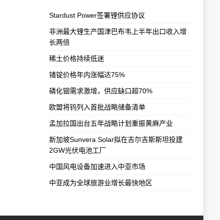
Stardust Power签署锂供应协议
非洲最大锂生产国津巴布韦上半年出口收入增
长两倍
稀土价格持续低迷
锗锭价格年内涨幅达75%
磷化铟需求激增，供应缺口超70%
欧盟将钨列入首批战略储备清单
孟加拉国出台五年战略计划重振黄麻产业
新加坡Sunvera Solar拟在吉尔吉斯斯坦投建
2GW光伏电池工厂
中国风电设备加速进入中亚市场
中亚成为全球旅游业增长最快地区