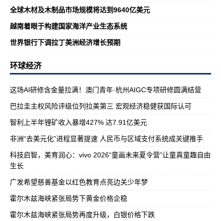
全球木材及木制品市场规模将达到9640亿美元
越南着眼于构建国家海洋产业生态系统
世界银行下调拉丁美洲经济增长预期
环球经济
这场AI研修含金量拉满！澳门青年·杭州AIGC专项研修圆满结营
巴拉圭主权风险评级位列拉美第三 宏观经济稳健获国际认可
智利上半年锂矿收入暴增427% 达7.91亿美元
非洲“去美元化”进程显著提速 人民币与区域支付系统成关键推手
科技启智，美育润心：vivo 2026“童画未来夏令营”让童真童趣自由
生长
广发希望慈善基金以红色教育点亮边关少年梦
霍尔木兹海峡紧张局势下黄金价格企稳
霍尔木兹海峡紧张局势再度升级，白银价格下跌