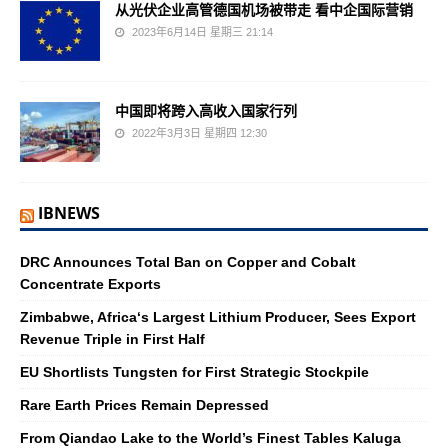
从光伏企业高管德国机场被带走 看中企国际营销
2023年6月14日 星期三 21:14
中国即将跨入高收入国家行列
2022年3月3日 星期四 12:30
IBNEWS
DRC Announces Total Ban on Copper and Cobalt
Concentrate Exports
Zimbabwe, Africa‘s Largest Lithium Producer, Sees Export
Revenue Triple in First Half
EU Shortlists Tungsten for First Strategic Stockpile
Rare Earth Prices Remain Depressed
From Qiandao Lake to the World’s Finest Tables Kaluga