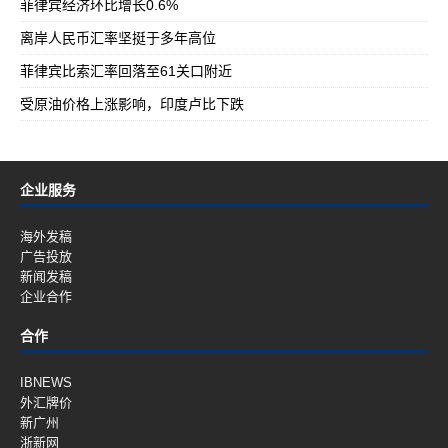
菲律宾经济环比增长0.6%
离岸人民币汇率坚挺于多年高位
菲律宾比索汇率回落至61关口附近
受原油价格上涨影响，印度卢比下跌
企业服务
海外发稿
广告投放
新闻发稿
企业合作
合作
IBNEWS
外汇牌价
新广州
浙新网