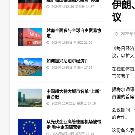
经济强国德国陷入经济“停滞”
伊朗
2024年1月21日 星期日 14:37
议
越南全面参与全球自由贸易协
2025年
定
2024年1月9日 星期二 21:09
《每日经济》
议，以扩大
如何振兴尼泊尔经济？
2024年1月8日 星期一 17:53
在独联体首
官签署了一
据梅尔通讯
中国超大特大城市名单“上新”
员国的首席
含合肥
2023年11月21日 星期二 17:16
会议期间，
的合作。
从光伏企业高管德国机场被带
走 看中企国际营销
这份备忘录
2023年6月14日 星期三 21:14