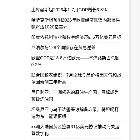
土库曼斯坦2026年1-7月GDP增长6.3%
哈萨克斯坦预测2026年欧亚经济联盟内部贸易
额将达1020亿美元
印度依托制造业和数字经济迈向5万亿美元目标
尼泊尔与128个国家存在贸易逆差
欧盟GDP达18.8万亿欧元——塞浦路斯占总额
0.2%
联合国粮农组织：7月全球食品价格因天气和战
争因素创三年新高
尼日利亚：非洲领先的原油生产国，目标成为
顶级炼油国
坦桑尼亚与乌干达签署谅解备忘录，将坦噶打
造为东非能源枢纽
非洲大陆自贸区签署31亿美元协议推动海关运
营数字化