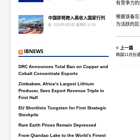
有竞争力的
根据该备忘
中国即将跨入高收入国家行列
为活跃的区
2022年3月3日 星期四 12:30
上一篇
IBNEWS
韩国11月份通
DRC Announces Total Ban on Copper and
Cobalt Concentrate Exports
Zimbabwe, Africa‘s Largest Lithium
Producer, Sees Export Revenue Triple in
First Half
EU Shortlists Tungsten for First Strategic
Stockpile
Rare Earth Prices Remain Depressed
From Qiandao Lake to the World’s Finest