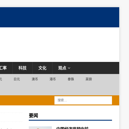
汇率
科技
文化
观点
元
日元
澳币
港币
泰铢
英镑
要闻