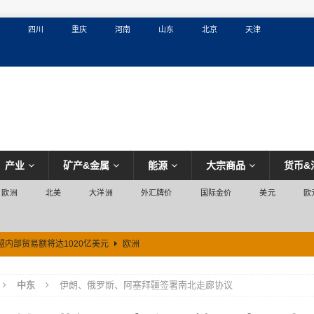
四川
重庆
河南
山东
北京
天津
产业
矿产&金属
能源
大宗商品
货币&
欧洲
北美
大洋洲
外汇牌价
国际金价
美元
欧
盟内部贸易额将达1020亿美元
欧洲
中东
伊朗、俄罗斯、阿塞拜疆签署南北走廊协议