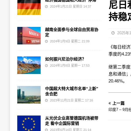
经济强国德国陷入经济“停滞”
尼日
2024年1月21日 星期日 14:37
持稳
越南全面参与全球自由贸易协
2025年
定
2024年1月9日 星期二 21:09
《每日经济》
季度的4.
如何振兴尼泊尔经济？
2024年1月8日 星期一 17:53
继第二季度
息和通信；
20.46%。
中国超大特大城市名单“上新”
含合肥
2023年11月21日 星期二 17:16
上一篇
印度7 – 9
从光伏企业高管德国机场被带
走 看中企国际营销
2023年6月14日 星期三 21:14