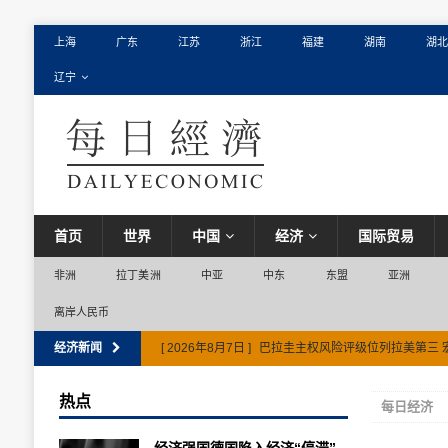
上海
广东
江苏
浙江
福建
湖南
湖北
辽宁
首页
世界
中国
经济
国际贸易
非洲
拉丁美洲
中亚
中东
东盟
亚洲
离岸人民币
经济新闻
[ 2026年8月7日 ]
巴拉圭主权风险评级位列拉美第三 
热点
每日经济