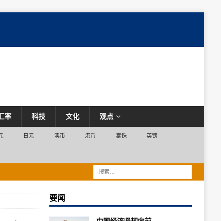
汇率
科技
文化
观点
元
日元
澳币
港币
泰铢
英镑
要闻