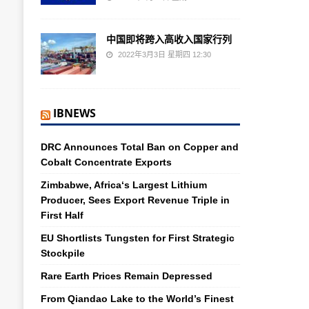
中国即将跨入高收入国家行列
2022年3月3日 星期四 12:30
IBNEWS
DRC Announces Total Ban on Copper and
Cobalt Concentrate Exports
Zimbabwe, Africa‘s Largest Lithium
Producer, Sees Export Revenue Triple in
First Half
EU Shortlists Tungsten for First Strategic
Stockpile
Rare Earth Prices Remain Depressed
From Qiandao Lake to the World’s Finest