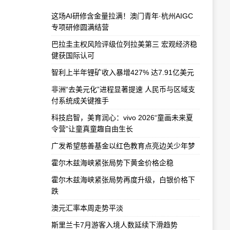
这场AI研修含金量拉满！澳门青年·杭州AIGC
专项研修圆满结营
巴拉圭主权风险评级位列拉美第三 宏观经济稳
健获国际认可
智利上半年锂矿收入暴增427% 达7.91亿美元
非洲“去美元化”进程显著提速 人民币与区域支
付系统成关键推手
科技启智，美育润心：vivo 2026“童画未来夏
令营”让童真童趣自由生长
广发希望慈善基金以红色教育点亮边关少年梦
霍尔木兹海峡紧张局势下黄金价格企稳
霍尔木兹海峡紧张局势再度升级，白银价格下
跌
澳元汇率本周走势平淡
斯里兰卡7月游客入境人数延续下滑趋势