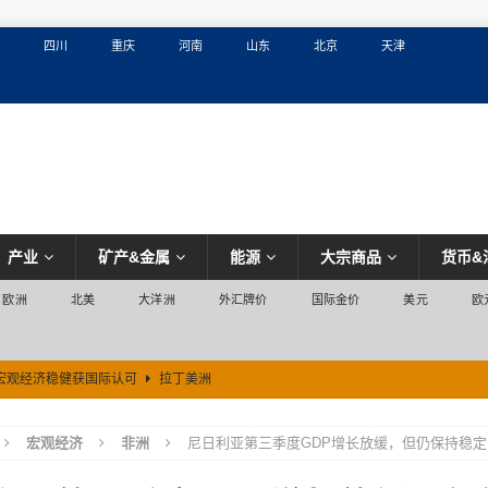
四川
重庆
河南
山东
北京
天津
产业
矿产&金属
能源
大宗商品
货币&
欧洲
北美
大洋洲
外汇牌价
国际金价
美元
欧
宏观经济稳健获国际认可
拉丁美洲
宏观经济
非洲
尼日利亚第三季度GDP增长放缓，但仍保持稳定