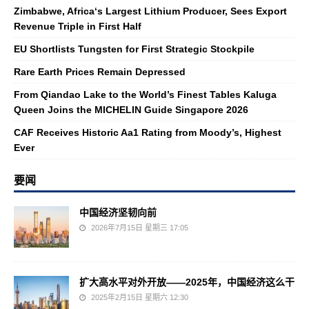
Zimbabwe, Africa‘s Largest Lithium Producer, Sees Export
Revenue Triple in First Half
EU Shortlists Tungsten for First Strategic Stockpile
Rare Earth Prices Remain Depressed
From Qiandao Lake to the World’s Finest Tables Kaluga
Queen Joins the MICHELIN Guide Singapore 2026
CAF Receives Historic Aa1 Rating from Moody’s, Highest
Ever
要闻
中国经济坚韧向前
2026年7月15日 星期三 17:05
扩大高水平对外开放——2025年，中国经济这么干
2025年2月15日 星期六 12:30