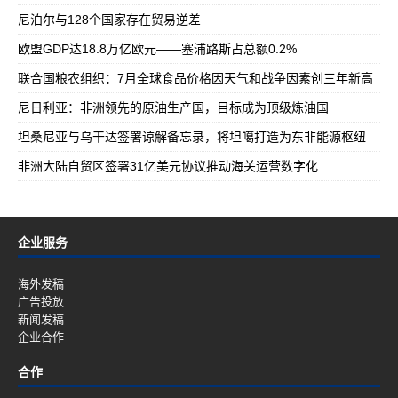
尼泊尔与128个国家存在贸易逆差
欧盟GDP达18.8万亿欧元——塞浦路斯占总额0.2%
联合国粮农组织：7月全球食品价格因天气和战争因素创三年新高
尼日利亚：非洲领先的原油生产国，目标成为顶级炼油国
坦桑尼亚与乌干达签署谅解备忘录，将坦噶打造为东非能源枢纽
非洲大陆自贸区签署31亿美元协议推动海关运营数字化
企业服务
海外发稿
广告投放
新闻发稿
企业合作
合作