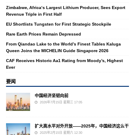
Zimbabwe, Africa‘s Largest Lithium Producer, Sees Export
Revenue Triple in First Half
EU Shortlists Tungsten for First Strategic Stockpile
Rare Earth Prices Remain Depressed
From Qiandao Lake to the World’s Finest Tables Kaluga
Queen Joins the MICHELIN Guide Singapore 2026
CAF Receives Historic Aa1 Rating from Moody’s, Highest
Ever
要闻
中国经济坚韧向前
2026年7月15日 星期三 17:05
扩大高水平对外开放——2025年，中国经济这么干
2025年2月15日 星期六 12:30