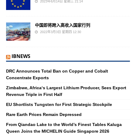
2023年6月14日 星期三 21:14
中国即将跨入高收入国家行列
2022年3月3日 星期四 12:30
IBNEWS
DRC Announces Total Ban on Copper and Cobalt
Concentrate Exports
Zimbabwe, Africa‘s Largest Lithium Producer, Sees Export
Revenue Triple in First Half
EU Shortlists Tungsten for First Strategic Stockpile
Rare Earth Prices Remain Depressed
From Qiandao Lake to the World’s Finest Tables Kaluga
Queen Joins the MICHELIN Guide Singapore 2026