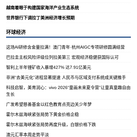
越南着眼于构建国家海洋产业生态系统
世界银行下调拉丁美洲经济增长预期
环球经济
这场AI研修含金量拉满！澳门青年·杭州AIGC专项研修圆满结营
巴拉圭主权风险评级位列拉美第三 宏观经济稳健获国际认可
智利上半年锂矿收入暴增427% 达7.91亿美元
非洲“去美元化”进程显著提速 人民币与区域支付系统成关键推手
科技启智，美育润心：vivo 2026“童画未来夏令营”让童真童趣自由
生长
广发希望慈善基金以红色教育点亮边关少年梦
霍尔木兹海峡紧张局势下黄金价格企稳
霍尔木兹海峡紧张局势再度升级，白银价格下跌
澳元汇率本周走势平淡