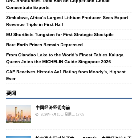
DRC Announces Total Ban on Copper and Cobalt
Concentrate Exports
Zimbabwe, Africa‘s Largest Lithium Producer, Sees Export
Revenue Triple in First Half
EU Shortlists Tungsten for First Strategic Stockpile
Rare Earth Prices Remain Depressed
From Qiandao Lake to the World’s Finest Tables Kaluga
Queen Joins the MICHELIN Guide Singapore 2026
CAF Receives Historic Aa1 Rating from Moody’s, Highest
Ever
要闻
中国经济坚韧向前
2026年7月15日 星期三 17:05