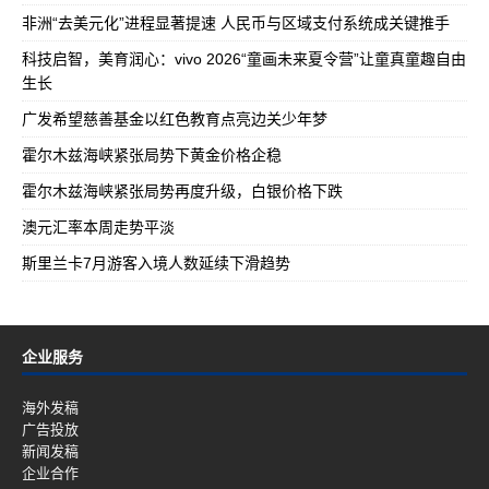
非洲“去美元化”进程显著提速 人民币与区域支付系统成关键推手
科技启智，美育润心：vivo 2026“童画未来夏令营”让童真童趣自由
生长
广发希望慈善基金以红色教育点亮边关少年梦
霍尔木兹海峡紧张局势下黄金价格企稳
霍尔木兹海峡紧张局势再度升级，白银价格下跌
澳元汇率本周走势平淡
斯里兰卡7月游客入境人数延续下滑趋势
企业服务
海外发稿
广告投放
新闻发稿
企业合作