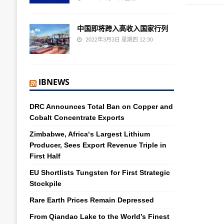
中国即将跨入高收入国家行列
2022年3月3日 星期四 12:30
IBNEWS
DRC Announces Total Ban on Copper and
Cobalt Concentrate Exports
Zimbabwe, Africa‘s Largest Lithium
Producer, Sees Export Revenue Triple in
First Half
EU Shortlists Tungsten for First Strategic
Stockpile
Rare Earth Prices Remain Depressed
From Qiandao Lake to the World’s Finest