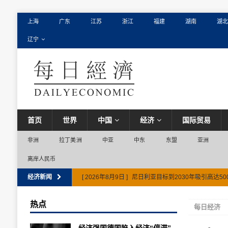
上海
广东
江苏
浙江
福建
湖南
湖北
辽宁
首页
世界
中国
经济
国际贸易
非洲
拉丁美洲
中亚
中东
东盟
亚洲
离岸人民币
经济新闻
[ 2026年8月9日 ]
尼日利亚目标到2030年吸引高达5
热点
每日经济