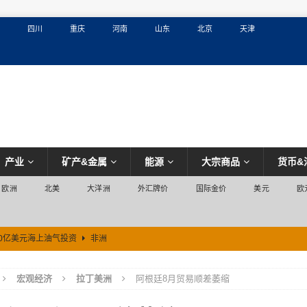
四川
重庆
河南
山东
北京
天津
产业
矿产&金属
能源
大宗商品
货币&
欧洲
北美
大洋洲
外汇牌价
国际金价
美元
欧
00亿美元海上油气投资
非洲
宏观经济
拉丁美洲
阿根廷8月贸易顺差萎缩