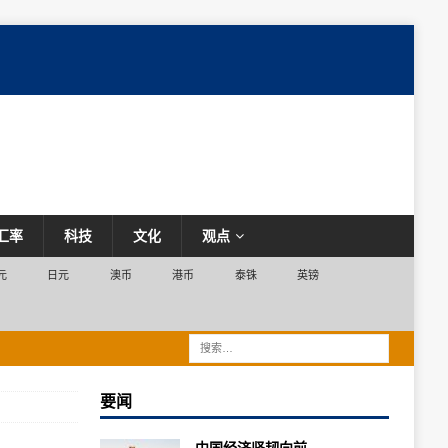
汇率
科技
文化
观点
元
日元
澳币
港币
泰铢
英镑
要闻