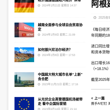
经济强国德国陷入经济“停滞”
阿根
2024年1月21日 星期日 14:37
2025年
越南全面参与全球自由贸易协
定
《每日经济》 
2024年1月9日 星期二 21:09
年同期的1
进口同比增长
如何振兴尼泊尔经济？
和资本货物
2024年1月8日 星期一 17:53
出口增长16
（+18.1
中国超大特大城市名单“上新”
含合肥
截至2025
2023年11月21日 星期二 17:16
上一篇
从光伏企业高管德国机场被带
走 看中企国际营销
携手AI钉钉
2023年6月14日 星期三 21:14