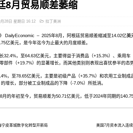
廷8月贸易顺差萎缩
9月28日 星期日 16:12
拉丁美洲
DailyEconomic – 2025年8月，阿根廷贸易顺差缩减至14.02亿
美
8.75亿美元，是今年迄今为止最大的月度顺差。
32.4%，至64.63亿美元，主要得益于消费品（+15.3%）、乘用车（
零部件（+19.7%）的显著增长，而其他类别则表现出喜忧参半的态
.4%，至78.65亿美元，主要是初级产品（+35.7%）和农用工业制成
%）的增长，部分被工业制成品的下降（-7.0%）所抵消。
年8月的年初至今，贸易顺差为50.71亿美元，低于2024年同期的140.
 海宁皮革城数字化转型开新局
美国7月资本流入连