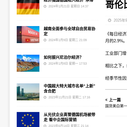
经济强国德国陷入经济“停滞”
哥伦
2024年1月21日 星期日 14:37
2025年
越南全面参与全球自由贸易协
定
《每日经济》
2024年1月9日 星期二 21:09
月的2.9%
工业部门增长
如何振兴尼泊尔经济？
2024年1月8日 星期一 17:53
相比之下，
经季节性因
中国超大特大城市名单“上新”
含合肥
2023年11月21日 星期二 17:16
上一篇
国货美白第
从光伏企业高管德国机场被带
走 看中企国际营销
2023年6月14日 星期三 21:14