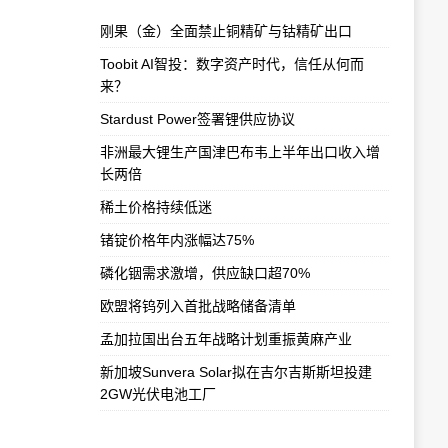
刚果（金）全面禁止铜精矿与钴精矿出口
​Toobit AI智投：数字资产时代，信任从何而
来？
Stardust Power签署锂供应协议
非洲最大锂生产国津巴布韦上半年出口收入增
长两倍
稀土价格持续低迷
锗锭价格年内涨幅达75%
磷化铟需求激增，供应缺口超70%
欧盟将钨列入首批战略储备清单
孟加拉国出台五年战略计划重振黄麻产业
新加坡Sunvera Solar拟在吉尔吉斯斯坦投建
2GW光伏电池工厂