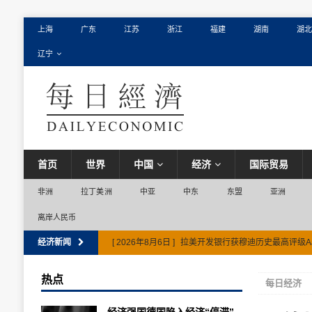
上海
广东
江苏
浙江
福建
湖南
湖北
辽宁
首页
世界
中国
经济
国际贸易
非洲
拉丁美洲
中亚
中东
东盟
亚洲
离岸人民币
经济新闻
[ 2026年8月6日 ]
拉美开发银行获穆迪历史最高评级A
热点
每日经济