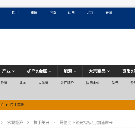
四川
重庆
河南
山东
北京
天津
产业
矿产&金属
能源
大宗商品
货币&
欧洲
北美
大洋洲
外汇牌价
国际金价
美元
欧
a1
拉丁美洲
宏观经济
拉丁美洲
哥伦比亚领先指标7月加速增长