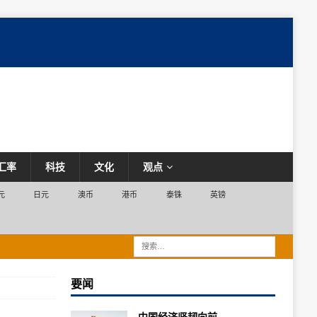
汇率
科技
文化
观点
元
日元
澳币
港币
泰铢
英镑
要闻