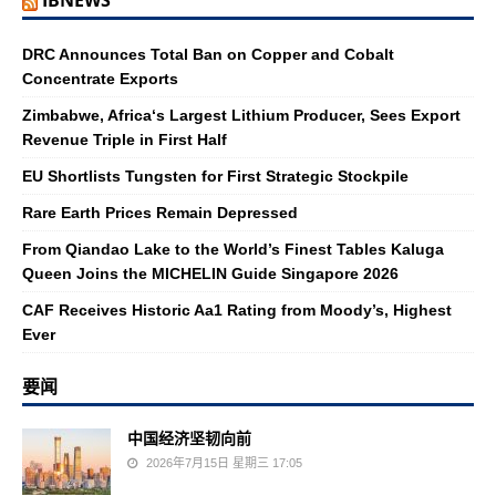
IBNEWS
DRC Announces Total Ban on Copper and Cobalt
Concentrate Exports
Zimbabwe, Africa‘s Largest Lithium Producer, Sees Export
Revenue Triple in First Half
EU Shortlists Tungsten for First Strategic Stockpile
Rare Earth Prices Remain Depressed
From Qiandao Lake to the World’s Finest Tables Kaluga
Queen Joins the MICHELIN Guide Singapore 2026
CAF Receives Historic Aa1 Rating from Moody’s, Highest
Ever
要闻
中国经济坚韧向前
2026年7月15日 星期三 17:05