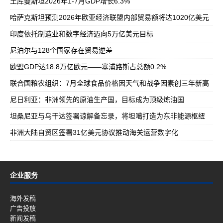
土库曼斯坦2026年1-7月GDP增长6.3%
哈萨克斯坦预测2026年欧亚经济联盟内部贸易额将达1020亿美元
印度依托制造业和数字经济迈向5万亿美元目标
尼泊尔与128个国家存在贸易逆差
欧盟GDP达18.8万亿欧元——塞浦路斯占总额0.2%
联合国粮农组织：7月全球食品价格因天气和战争因素创三年新高
尼日利亚：非洲领先的原油生产国，目标成为顶级炼油国
坦桑尼亚与乌干达签署谅解备忘录，将坦噶打造为东非能源枢纽
非洲大陆自贸区签署31亿美元协议推动海关运营数字化
企业服务
海外发稿
广告投放
新闻发稿