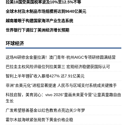
拉美18国受美国税率波及10%至12.5%不等
全球木材及木制品市场规模将达到9640亿美元
越南着眼于构建国家海洋产业生态系统
世界银行下调拉丁美洲经济增长预期
环球经济
这场AI研修含金量拉满！澳门青年·杭州AIGC专项研修圆满结营
巴拉圭主权风险评级位列拉美第三 宏观经济稳健获国际认可
智利上半年锂矿收入暴增427% 达7.91亿美元
非洲“去美元化”进程显著提速 人民币与区域支付系统成关键推手
科技启智，美育润心：vivo 2026“童画未来夏令营”让童真童趣自由
生长
广发希望慈善基金以红色教育点亮边关少年梦
霍尔木兹海峡紧张局势下黄金价格企稳