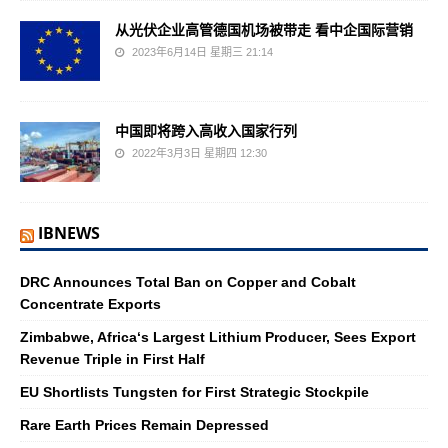
从光伏企业高管德国机场被带走 看中企国际营销
2023年6月14日 星期三 21:14
中国即将跨入高收入国家行列
2022年3月3日 星期四 12:30
IBNEWS
DRC Announces Total Ban on Copper and Cobalt
Concentrate Exports
Zimbabwe, Africa‘s Largest Lithium Producer, Sees Export
Revenue Triple in First Half
EU Shortlists Tungsten for First Strategic Stockpile
Rare Earth Prices Remain Depressed