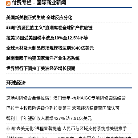
付费专栏 – 国际商业新闻
美国新关税正式生效 全球反应分化
非洲“资源民族主义”浪潮席卷全球矿产供应链
拉美18国受美国税率波及10%至12.5%不等
全球木材及木制品市场规模将达到9640亿美元
越南着眼于构建国家海洋产业生态系统
世界银行下调拉丁美洲经济增长预期
环球经济
这场AI研修含金量拉满！澳门青年·杭州AIGC专项研修圆满结营
巴拉圭主权风险评级位列拉美第三 宏观经济稳健获国际认可
智利上半年锂矿收入暴增427% 达7.91亿美元
非洲“去美元化”进程显著提速 人民币与区域支付系统成关键推手