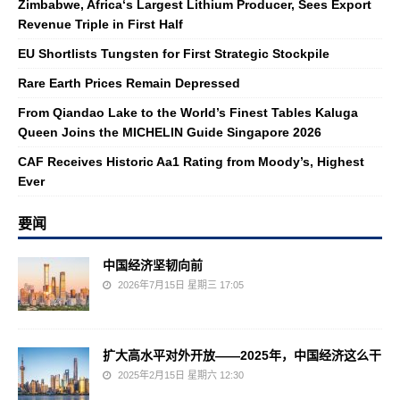
Zimbabwe, Africa‘s Largest Lithium Producer, Sees Export
Revenue Triple in First Half
EU Shortlists Tungsten for First Strategic Stockpile
Rare Earth Prices Remain Depressed
From Qiandao Lake to the World’s Finest Tables Kaluga
Queen Joins the MICHELIN Guide Singapore 2026
CAF Receives Historic Aa1 Rating from Moody’s, Highest
Ever
要闻
中国经济坚韧向前
2026年7月15日 星期三 17:05
扩大高水平对外开放——2025年，中国经济这么干
2025年2月15日 星期六 12:30