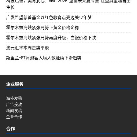
科技启智，美育润心：vivo 2026“童画未来夏令营”让童真童趣自由
生长
广发希望慈善基金以红色教育点亮边关少年梦
霍尔木兹海峡紧张局势下黄金价格企稳
霍尔木兹海峡紧张局势再度升级，白银价格下跌
澳元汇率本周走势平淡
斯里兰卡7月游客入境人数延续下滑趋势
企业服务
海外发稿
广告投放
新闻发稿
企业合作
合作